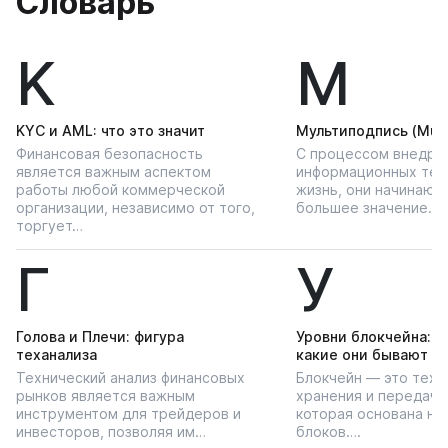
Словарь
K
М
KYС и AML: что это значит
Мультиподпись (Multi
Финансовая безопасность
С процессом внедре
является важным аспектом
информационных тех
работы любой коммерческой
жизнь, они начинают
организации, независимо от того,
большее значение…
торгует…
Г
У
Голова и Плечи: фигура
Уровни блокчейна: чт
теханализа
какие они бывают
Технический анализ финансовых
Блокчейн — это техн
рынков является важным
хранения и передачи
инструментом для трейдеров и
которая основана на
инвесторов, позволяя им…
блоков….