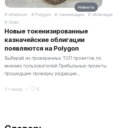
Новость
ethereum
Polygon
токенизация
облигация
Ondo
Новые токенизированные
казначейские облигации
появляются на Polygon
Выбирай из проверенных ТОП проектов по
мнению пользователей Прибыльные проекты
прошедшие проверку редакции…
3 г назад
/
0