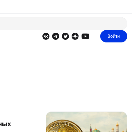
Войти
ных