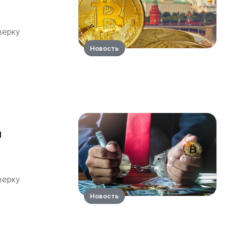
верку
Новость
и
верку
Новость