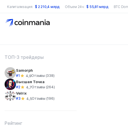
Капитализация:
$
2 210,4 млрд
Объем 24ч:
$
55,81 млрд
BTC Dom
оиск по сайту
ТОП-3 трейдеры
Samorph
#1
Отзывы (338)
4,9
Высшая Точка
#2
Отзывы (264)
4,7
Velrix
#3
Отзывы (196)
4,5
Рейтинг