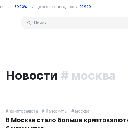
inance:
59,03%
Индекс страха и жадности
29/100
Новости
москва
криптовалюта
банкоматы
москва
В Москве стало больше криптовалют