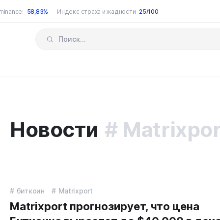
minance:
58,83%
Индекс страха и жадности
25/100
Новости
Matrixpor
биткоин
Matrixport
Matrixport прогнозирует, что цена