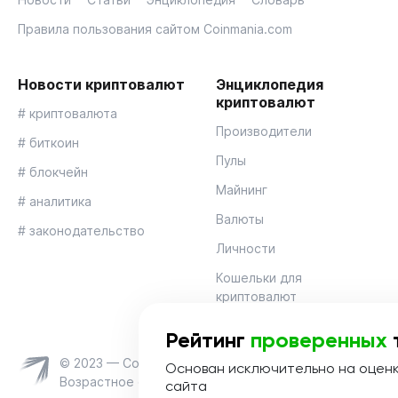
Правила пользования сайтом Coinmania.com
Новости криптовалют
Энциклопедия
криптовалют
# криптовалюта
Производители
# биткоин
Пулы
# блокчейн
Майнинг
# аналитика
Валюты
# законодательство
Личности
Кошельки для
криптовалют
Рейтинг
проверенных
© 2023 — Coinmania
Основан исключительно на оцен
Возрастное ограничение 16+
сайта