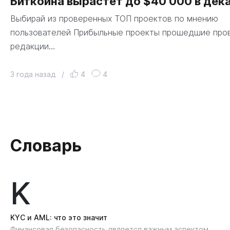
Биткоина вырастет до $40 000 в дек
Выбирай из проверенных ТОП проектов по мнению
пользователей Прибыльные проекты прошедшие про
редакции…
3 года назад
/
4
4
Словарь
K
KYС и AML: что это значит
Финансовая безопасность является важным аспектом