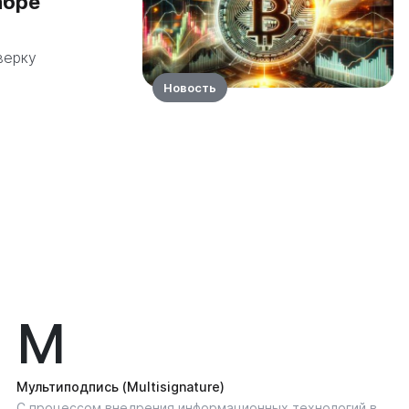
абре
верку
Новость
М
Мультиподпись (Multisignature)
С процессом внедрения информационных технологий в