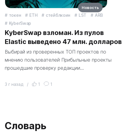
Новость
токен
ETH
стейблкоин
LST
ARB
KyberSwap
KyberSwap взломан. Из пулов
Elastic выведено 47 млн. долларов
Выбирай из проверенных ТОП проектов по
мнению пользователей Прибыльные проекты
прошедшие проверку редакции…
3 г назад
/
1
1
Словарь