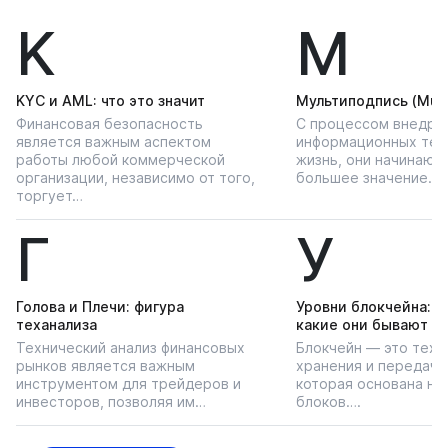
K
М
KYС и AML: что это значит
Мультиподпись (Multi
Финансовая безопасность
С процессом внедре
является важным аспектом
информационных тех
работы любой коммерческой
жизнь, они начинают
организации, независимо от того,
большее значение…
торгует…
Г
У
Голова и Плечи: фигура
Уровни блокчейна: чт
теханализа
какие они бывают
Технический анализ финансовых
Блокчейн — это техн
рынков является важным
хранения и передачи
инструментом для трейдеров и
которая основана на
инвесторов, позволяя им…
блоков….