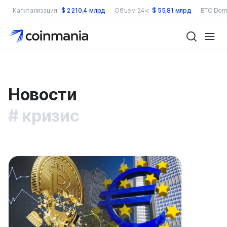
Капитализация:
$
2 210,4 млрд
Объем 24ч:
$
55,81 млрд
BTC Dom
Новости
кризис