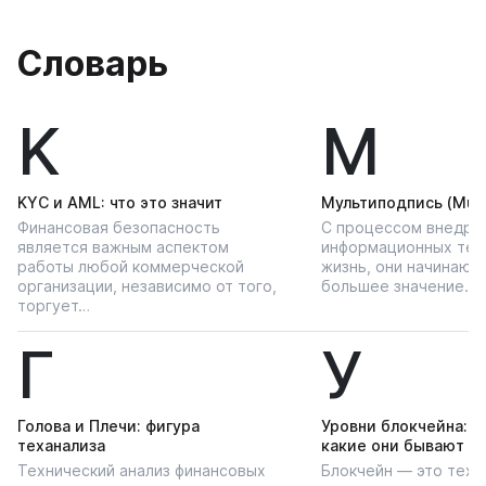
Словарь
K
М
KYС и AML: что это значит
Мультиподпись (Multi
Финансовая безопасность
С процессом внедре
является важным аспектом
информационных тех
работы любой коммерческой
жизнь, они начинают
организации, независимо от того,
большее значение…
торгует…
Г
У
Голова и Плечи: фигура
Уровни блокчейна: чт
теханализа
какие они бывают
Технический анализ финансовых
Блокчейн — это техн