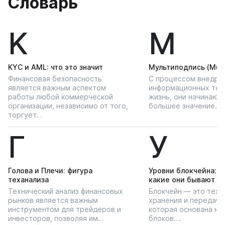
Словарь
K
М
KYС и AML: что это значит
Мультиподпись (Multi
Финансовая безопасность
С процессом внедре
является важным аспектом
информационных тех
работы любой коммерческой
жизнь, они начинают
организации, независимо от того,
большее значение…
торгует…
Г
У
Голова и Плечи: фигура
Уровни блокчейна: чт
теханализа
какие они бывают
Технический анализ финансовых
Блокчейн — это техн
рынков является важным
хранения и передачи
инструментом для трейдеров и
которая основана на
инвесторов, позволяя им…
блоков….