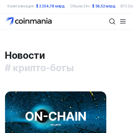
Капитализация:
$
2 204,78 млрд
Объем 24ч:
$
58,52 млрд
BTC Do
Новости
крипто-боты