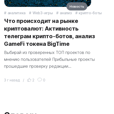
Новость
аналитика
Web3-игры
анализ
крипто-боты
Что происходит на рынке
криптовалют: Активность
телеграм крипто-ботов, анализ
GameFi токена BigTime
Выбирай из проверенных ТОП проектов по
мнению пользователей Прибыльные проекты
прошедшие проверку редакции…
3 г назад
/
2
0