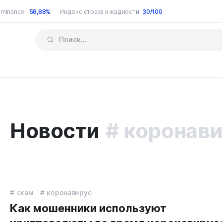
minance:
58,88%
Индекс страха и жадности
30/100
Новости
коронав
скам
коронавирус
Как мошенники используют