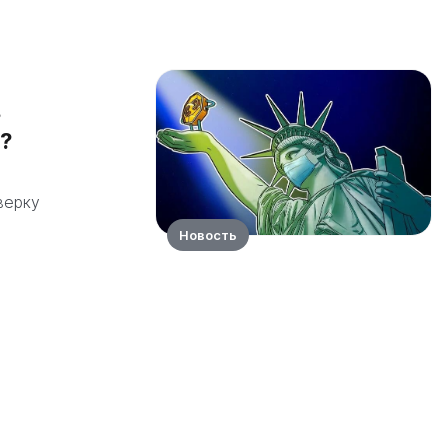
в
?
верку
Новость