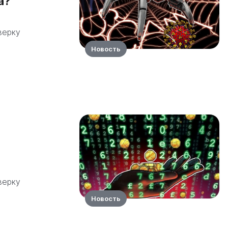
а?
верку
Новость
верку
Новость