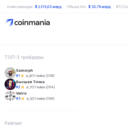
Капитализация:
$
2 215,03 млрд
Объем 24ч:
$
33,79 млрд
BTC Do
оиск по сайту
ТОП-3 трейдеры
Samorph
#1
Отзывы (338)
4,9
Высшая Точка
#2
Отзывы (264)
4,7
Velrix
#3
Отзывы (196)
4,5
Рейтинг