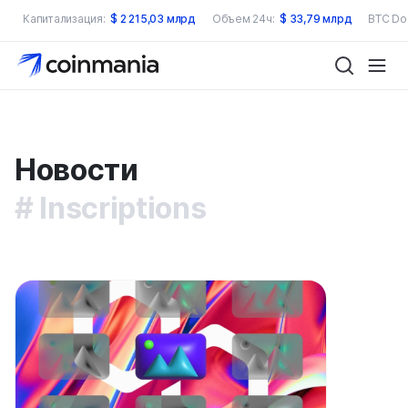
Капитализация:
$
2 215,03 млрд
Объем 24ч:
$
33,79 млрд
BTC Do
Новости
Inscriptions