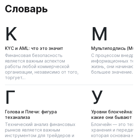
Словарь
K
М
KYС и AML: что это значит
Мультиподпись (Multi
Финансовая безопасность
С процессом внедре
является важным аспектом
информационных тех
работы любой коммерческой
жизнь, они начинают
организации, независимо от того,
большее значение…
торгует…
Г
У
Голова и Плечи: фигура
Уровни блокчейна: чт
теханализа
какие они бывают
Технический анализ финансовых
Блокчейн — это техн
рынков является важным
хранения и передачи
инструментом для трейдеров и
которая основана на