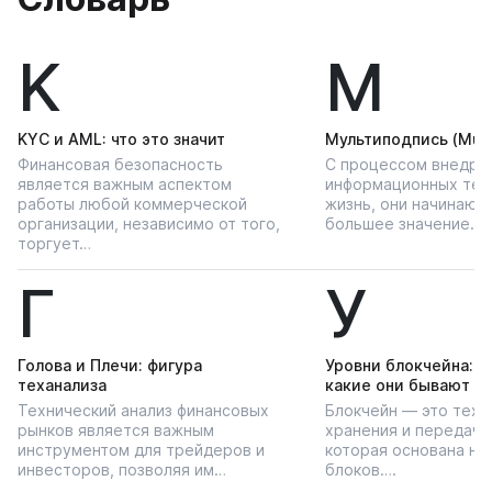
K
М
KYС и AML: что это значит
Мультиподпись (Multi
Финансовая безопасность
С процессом внедре
является важным аспектом
информационных тех
работы любой коммерческой
жизнь, они начинают
организации, независимо от того,
большее значение…
торгует…
Г
У
Голова и Плечи: фигура
Уровни блокчейна: чт
теханализа
какие они бывают
Технический анализ финансовых
Блокчейн — это техн
рынков является важным
хранения и передачи
инструментом для трейдеров и
которая основана на
инвесторов, позволяя им…
блоков….