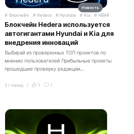
Новость
блокчейн
Hedera
Hyundai
Kia
HBAR
Блокчейн Hedera используется
автогигантами Hyundai и Kia для
внедрения инноваций
Выбирай из проверенных ТОП проектов по
мнению пользователей Прибыльные проекты
прошедшие проверку редакции…
3 г назад
/
1
1