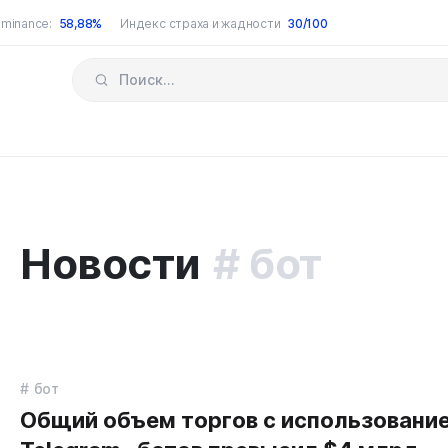
minance:
58,88%
Индекс страха и жадности
30/100
Новости
бот
бот
Общий объем торгов c использовани