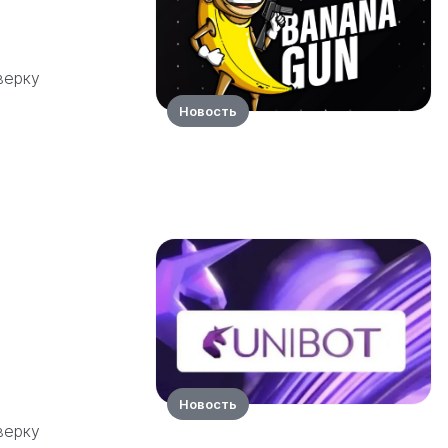
верку
Новость
Новость
верку