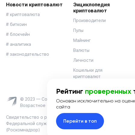
Новости криптовалют
Энциклопедия
криптовалют
# криптовалюта
Производители
# биткоин
Пулы
# блокчейн
Майнинг
# аналитика
Валюты
# законодательство
Личности
Кошельки для
криптовалют
Рейтинг
проверенных
© 2023 — Coinmania
Основан исключительно на оцен
Возрастное ограничение 16+
сайта
Свидетельство о регистрации средства массовой информац
Перейти в топ
Федеральной службой по надзору в сфере связи, информац
(Роскомнадзор)