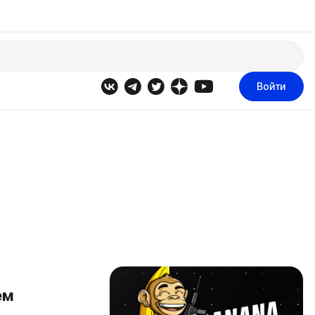
Войти
ем