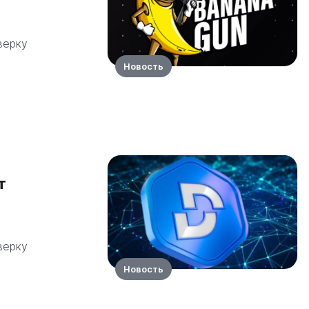
верку
Новость
т
верку
Новость