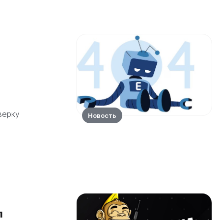
верку
Новость
л