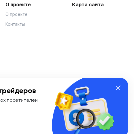
О проекте
Карта сайта
О проекте
Контакты
трейдеров
ках посетителей
ии Эл № ФС 77-74908 от «25» января 2019 г. Выдано
ионных технологий и массовых коммуникаций