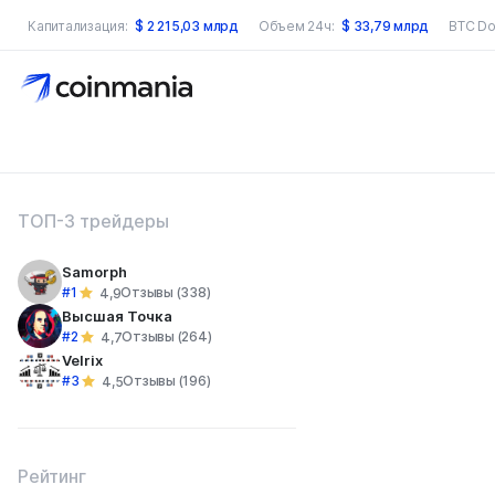
Капитализация:
$
2 215,03 млрд
Объем 24ч:
$
33,79 млрд
BTC Do
оиск по сайту
ТОП-3 трейдеры
Samorph
#1
Отзывы (338)
4,9
Высшая Точка
#2
Отзывы (264)
4,7
Velrix
#3
Отзывы (196)
4,5
Рейтинг