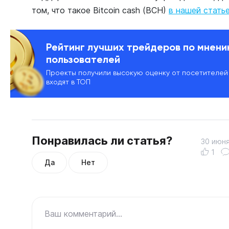
том, что такое Bitcoin cash (BCH)
в нашей стать
Рейтинг лучших трейдеров по мнен
пользователей
Проекты получили высокую оценку от посетителей
входят в ТОП
Понравилась ли статья?
30 июня
1
Да
Нет
Ваш комментарий...