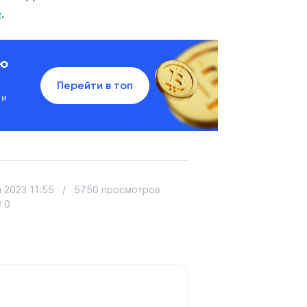
е
.
ию
Перейти в топ
 и
 2023 11:55
/
5750 просмотров
0