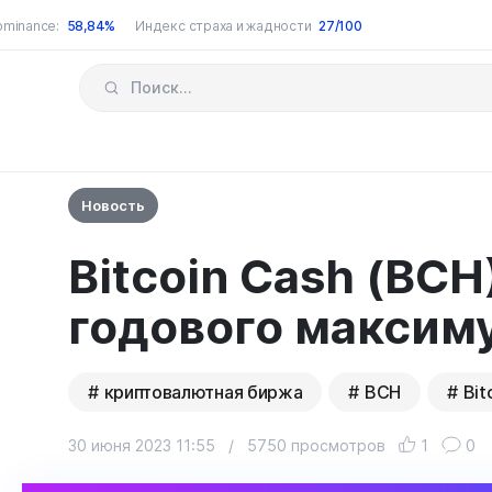
ominance:
58,84%
Индекс страха и жадности
27/100
Новость
Bitcoin Cash (BCH
годового максим
криптовалютная биржа
BCH
Bit
30 июня 2023 11:55
/
5750 просмотров
1
0