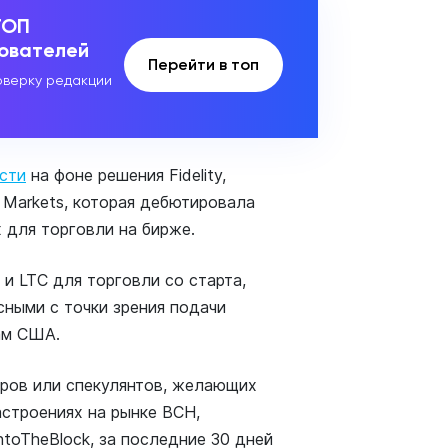
ТОП
зователей
Перейти в топ
верку редакции
сти
на фоне решения Fidelity,
 Markets, которая дебютировала
 для торговли на бирже.
и LTC для торговли со старта,
сными с точки зрения подачи
ам США.
еров или спекулянтов, желающих
строениях на рынке BCH,
toTheBlock, за последние 30 дней