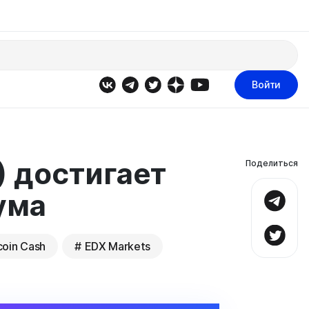
Войти
) достигает
Поделиться
ума
coin Cash
EDX Markets