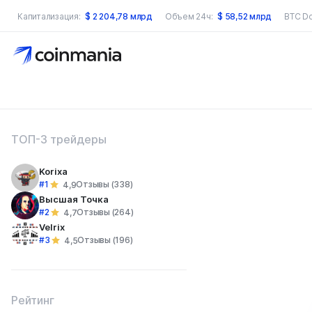
Капитализация:
$
2 204,78 млрд
Объем 24ч:
$
58,52 млрд
BTC D
оиск по сайту
ТОП-3 трейдеры
Korixa
#1
Отзывы (338)
4,9
Высшая Точка
#2
Отзывы (264)
4,7
Velrix
#3
Отзывы (196)
4,5
Рейтинг