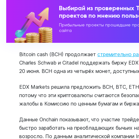
Выбирай из проверенных 
проектов по мнению поль
Прибыльные проекты прошедшие про
сайта
Bitcoin cash (BCH) продолжает
стремительно ра
Charles Schwab и Citadel поддержать биржу EDX
20 июня. BCH одна из четырёх монет, доступных
EDX Markets решила предложить BCH, BTC, ETH 
потому что эти криптовалюты считаются безопа
жалобы в Комиссию по ценным бумагам и бирж
Данные Onchain показывают, что участие трейд
быстро заработать на преобладающих бычьих на
возросло. По данным аналитической компании In