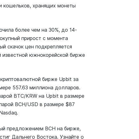
и кошельков, хранящих монеты
чила более чем на 30%, до 14-
окупный прирост с момента
ый скачок цен подкрепляется
й известной южнокорейской бирже
 криптовалютной бирже Upbit за
змере 557.63 миллиона долларов.
 парой BTC/KRW на Upbit в размере
в парой BCH/USD в размере $87
Nasdaq.
ный предложением BCH на бирже,
тиг Дальнего Востока. Узнайте о