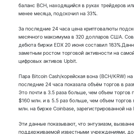
баланс BCH, находящийся в руках трейдеров ил
менее месяца, подскочил на 33%.
За последние 24 часа цена криптовалюты подско
месячного максимума в 320 долларов США. Сов
дебюта биржи EDX 20 июня составил 183%.Данн
заметным ростом торговой активности на само
цифровых активов Upbit.
Пара Bitcoin Cash/корейская вона (BCH/KRW) на
последние 24 часа показала объём торгов в ра
Это почти в 3.5 раза больше, чем объем торгов
$160 млн. и в 5.5 раз больше, чем объем торго
млн. на бирже Coinbase, зарегистрированной на 
Эти данные показывают, что энтузиазм, вызван
поддерживаемой известными учреждениями, дос