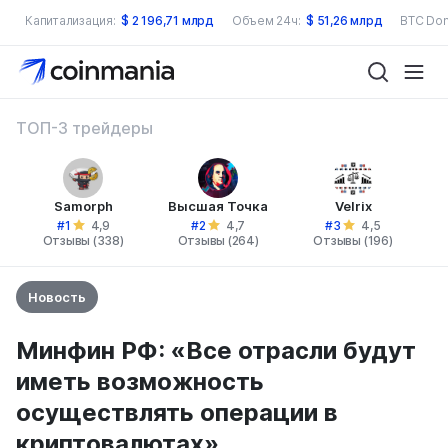
Капитализация:
$
2 196,71 млрд
Объем 24ч:
$
51,26 млрд
BTC Dom
ТОП-3 трейдеры
Samorph
Высшая Точка
Velrix
#1
#2
#3
4,9
4,7
4,5
Отзывы (338)
Отзывы (264)
Отзывы (196)
Новость
Минфин РФ: «Все отрасли будут
иметь возможность
осуществлять операции в
криптовалютах»