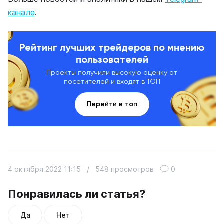
канале
.
Рейтинг лучших трейдеров по мнению
пользователей
Проекты получили высокую оценку от
посетителей и входят в ТОП
Перейти в топ
4 октября 2022 11:15
/
548 просмотров
0
Понравилась ли статья?
Да
Нет