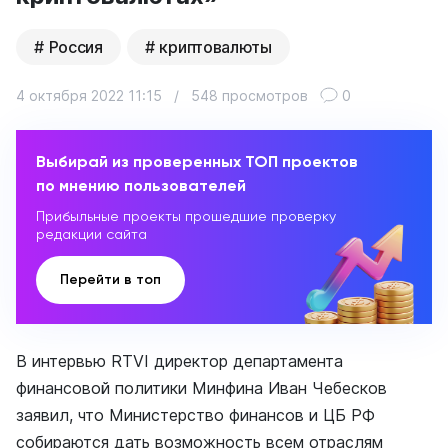
Россия
криптовалюты
4 октября 2022 11:15
/
548 просмотров
0
Выбирай из проверенных ТОП проектов
по мнению пользователей
Прибыльные проекты прошедшие проверку
редакции сайта
Перейти в топ
В интервью RTVI директор департамента
финансовой политики Минфина Иван Чебесков
заявил, что Министерство финансов и ЦБ РФ
собираются дать возможность всем отраслям