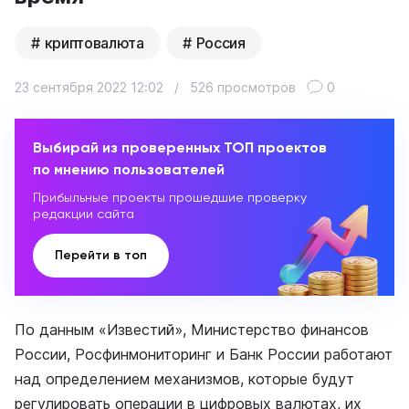
криптовалюта
Россия
23 сентября 2022 12:02
/
526 просмотров
0
Выбирай из проверенных ТОП проектов
по мнению пользователей
Прибыльные проекты прошедшие проверку
редакции сайта
Перейти в топ
По данным «Известий», Министерство финансов
России, Росфинмониторинг и Банк России работают
над определением механизмов, которые будут
регулировать операции в цифровых валютах, их