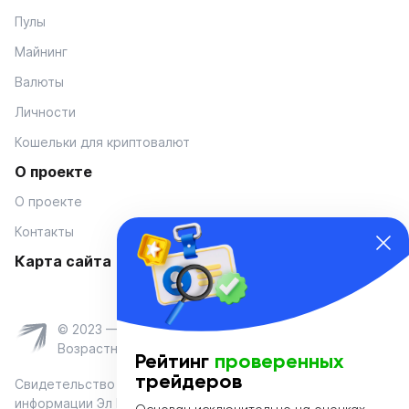
Пулы
Майнинг
Валюты
Личности
Кошельки для криптовалют
О проекте
О проекте
Контакты
Карта сайта
© 2023 — Coinmania
Возрастное ограничение 16+
Рейтинг
проверенных
трейдеров
Свидетельство о регистрации средства массовой
информации Эл № ФС 77-74908 от «25» января 2019 г.