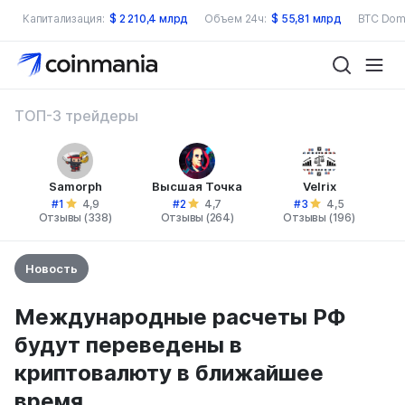
Капитализация:
$
2 210,4 млрд
Объем 24ч:
$
55,81 млрд
BTC Dom
ТОП-3 трейдеры
Samorph
Высшая Точка
Velrix
#1
#2
#3
4,9
4,7
4,5
Отзывы (338)
Отзывы (264)
Отзывы (196)
Новость
Международные расчеты РФ
будут переведены в
криптовалюту в ближайшее
время