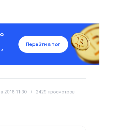
ию
Перейти в топ
 и
та 2018 11:30
/
2429 просмотров