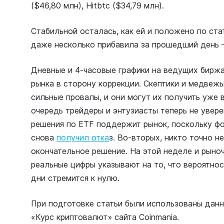
($46,80 млн), Hitbtc ($34,79 млн).
Стабильной осталась, как ей и положено по ста
даже несколько прибавила за прошедший день –
Дневные и 4-часовые графики на ведущих биржа
рынка в сторону коррекции. Скептики и медвеж
сильные провалы, и они могут их получить уже 
очередь трейдеры и энтузиасты теперь не увер
решения по ETF поддержит рынок, поскольку фо
снова
получил отка
з
. Во-вторых, никто точно н
окончательное решение. На этой неделе и рыноч
реальные цифры указывают на то, что вероятно
дни стремится к нулю.
При подготовке статьи были использованы дан
«Курс криптовалют»
сайта Coinmania.