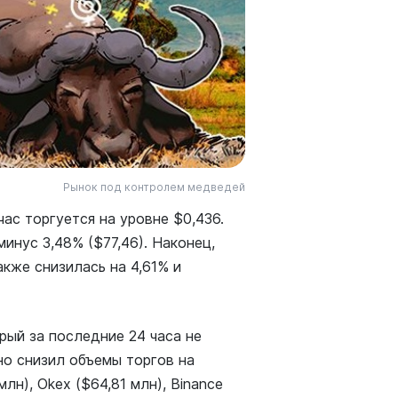
Рынок под контролем медведей
час торгуется на уровне $0,436.
минус 3,48% ($77,46). Наконец,
кже снизилась на 4,61% и
орый за последние 24 часа не
ьно снизил объемы торгов на
млн), Okex ($64,81 млн), Binance