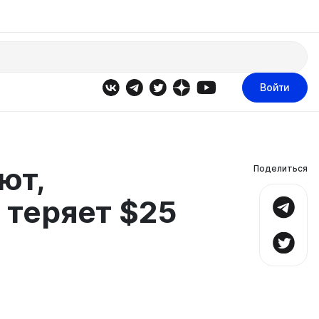
Войти
ют,
Поделиться
 теряет $25