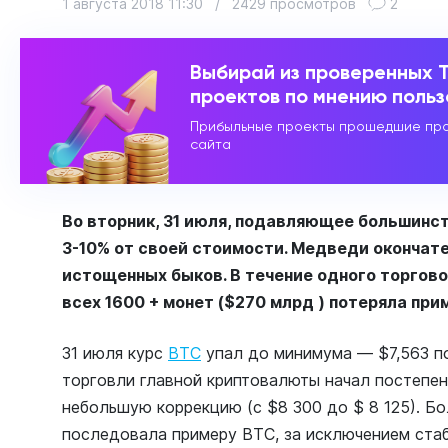
1 августа 2018 11:30
/
2429 просмотров
2
Выбирай из проверенных 
проектов по мнению поль
Прибыльные проекты прошедшие про
сайта
Во вторник, 31 июля, подавляющее большинст
3-10% от своей стоимости. Медведи окончате
истощенных быков. В течение одного торгов
всех 1600 + монет ($270 млрд ) потеряла при
31 июля курс
BTC
упал до минимума — $7,563 по
торговли главной криптовалюты начал постепен
небольшую коррекцию (с $8 300 до $ 8 125). Бо
последовала примеру BTC, за исключением ста