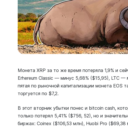
Монета XRP за то же время потеряла 1,9% и сей
Erhereum Classic — минус 5,68% ($15,95), LTC — 
пятая по рыночной капитализации монета EOS та
торгуется по $7,2.
В этот вторник убытки понес и bitcoin cash, кот
только потерял 5,41% ($756, 52), но и значител
биржах: Coinex ($106,53 млн), Huobi Pro ($69,38 