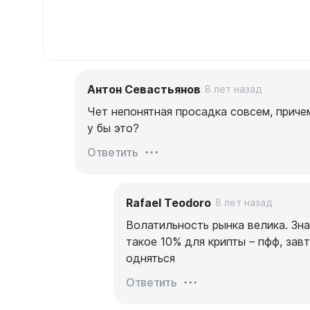
Антон Севастьянов
8 лет назад
Чет непонятная просадка совсем, приче
у бы это?
Ответить
Rafael Teodoro
8 лет назад
Волатильность рынка велика. Зн
такое 10% для крипты – пфф, зав
одняться
Ответить