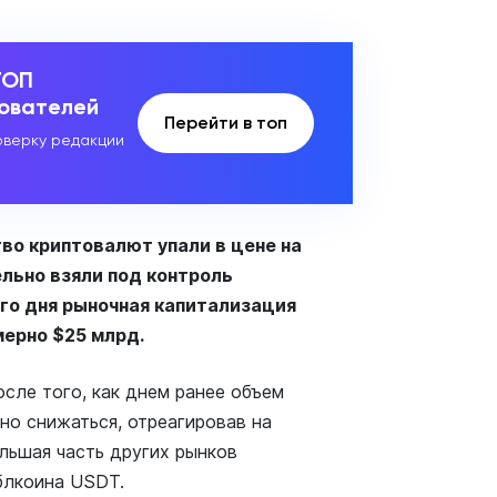
ТОП
зователей
Перейти в топ
верку редакции
во криптовалют упали в цене на
льно взяли под контроль
ого дня рыночная капитализация
мерно $25 млрд.
сле того, как днем ранее объем
но снижаться, отреагировав на
льшая часть других рынков
блкоина USDT.