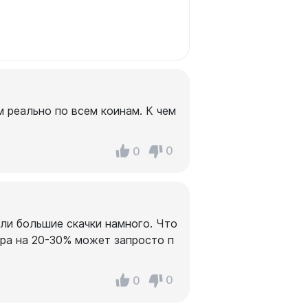
м реально по всем коинам. К чем
0
0
али большие скачки намного. Что
тра на 20-30% может запросто п
0
0