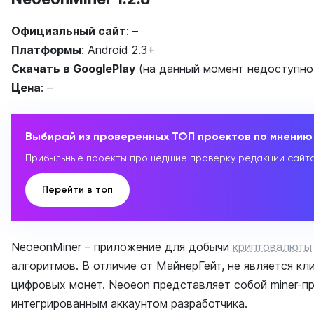
Официальный сайт
: –
Платформы
: Android 2.3+
Скачать в
GooglePlay
(на данный момент недоступно
Цена
: –
Выбирай из проверенных ТОП проектов по мнению
Прибыльные проекты прошедшие проверку редакции сайт
Перейти в топ
NeoeonMiner – приложение для добычи
криптовалюты
алгоритмов. В отличие от МайнерГейт, не является кл
цифровых монет. Neoeon представляет собой miner-п
интегрированным аккаунтом разработчика.