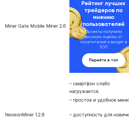
Рейтинг лучших
трейдеров по
мнению
пользователей
Miner Gate Mobile Miner 2.6
Проекты получили
высокую оценку от
посетителей и входят в
ТОП
Перейти в топ
– смартфон слабо
нагружается.
– простое и удобное меню
NeoeonMiner 1.2.8
– доступность для новичк