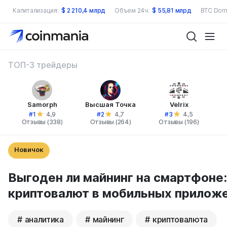
Капитализация:
$
2 210,4 млрд
Объем 24ч:
$
55,81 млрд
BTC Dom
ТОП-3 трейдеры
Samorph
Высшая Точка
Velrix
#1
#2
#3
4,9
4,7
4,5
Отзывы (338)
Отзывы (264)
Отзывы (196)
Новичок
Выгоден ли майнинг на смартфоне:
криптовалют в мобильных прилож
аналитика
майнинг
криптовалюта