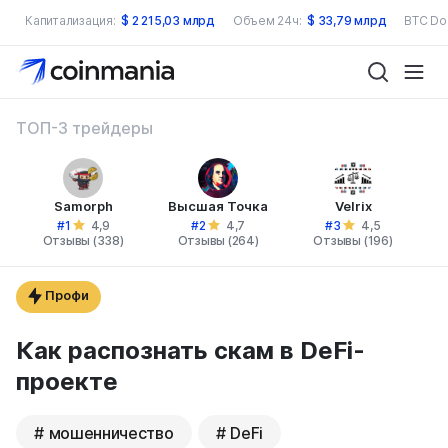
Капитализация:
$
2 215,03 млрд
Объем 24ч:
$
33,79 млрд
BTC Do
ТОП-3 трейдеры
Samorph
Высшая Точка
Velrix
#1
#2
#3
4,9
4,7
4,5
Отзывы (338)
Отзывы (264)
Отзывы (196)
Профи
Как распознать скам в DeFi-
проекте
мошенничество
DeFi