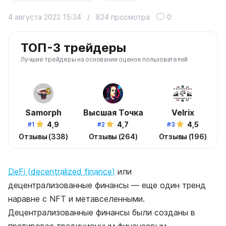
4 августа 2022 15:34
/
824 просмотра
0
ТОП-3 трейдеры
Лучшие трейдеры на основании оценок пользователей
Samorph
Высшая Точка
Velrix
4,9
4,7
4,5
#1
#2
#3
Отзывы (338)
Отзывы (264)
Отзывы (196)
DeFi (decentralized finance)
или
децентрализованные финансы — еще один тренд
наравне с NFT и метавселенными.
Децентрализованные финансы были созданы в