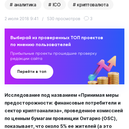
аналитика
ICO
криптовалюта
2 июля 2018 9:41
/
530 просмотров
3
Выбирай из проверенных ТОП проектов
по мнению пользователей
Прибыльные проекты прошедшие проверку
редакции сайта
Перейти в топ
Исследование под названием «Принимая меры
предосторожности: финансовые потребители и
сектор криптоанализа», проведенное комиссией
по ценным бумагам провинции Онтарио (OSC),
показывает, что около 5% ее жителей (а это