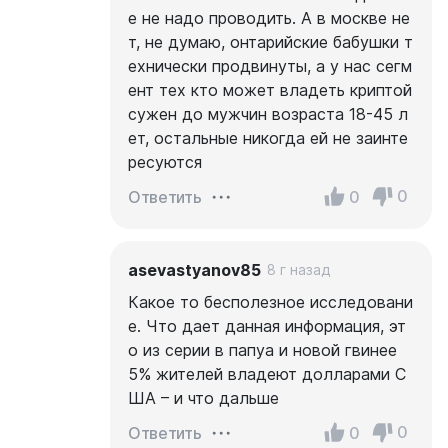
е не надо проводить. А в москве не
т, не думаю, онтарийские бабушки т
ехнически продвинуты, а у нас сегм
ент тех кто может владеть криптой
сужен до мужчин возраста 18-45 л
ет, остальные никогда ей не заинте
ресуются
0
0
Ответить
asevastyanov85
8 г назад
Какое то бесполезное исследовани
е. Что дает данная информация, эт
о из серии в папуа и новой гвинее
5% жителей владеют долларами С
ША – и что дальше
0
0
Ответить