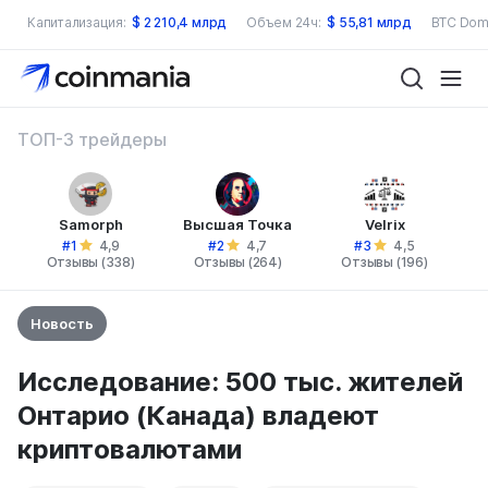
Капитализация:
$
2 210,4 млрд
Объем 24ч:
$
55,81 млрд
BTC Dom
ТОП-3 трейдеры
Samorph
Высшая Точка
Velrix
#1
#2
#3
4,9
4,7
4,5
Отзывы (338)
Отзывы (264)
Отзывы (196)
Новость
Исследование: 500 тыс. жителей
Онтарио (Канада) владеют
криптовалютами