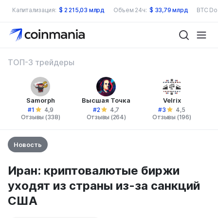
Капитализация:
$
2 215,03 млрд
Объем 24ч:
$
33,79 млрд
BTC Do
ТОП-3 трейдеры
Samorph
Высшая Точка
Velrix
#1
#2
#3
4,9
4,7
4,5
Отзывы (338)
Отзывы (264)
Отзывы (196)
Новость
Иран: криптовалютые биржи
уходят из страны из-за санкций
США