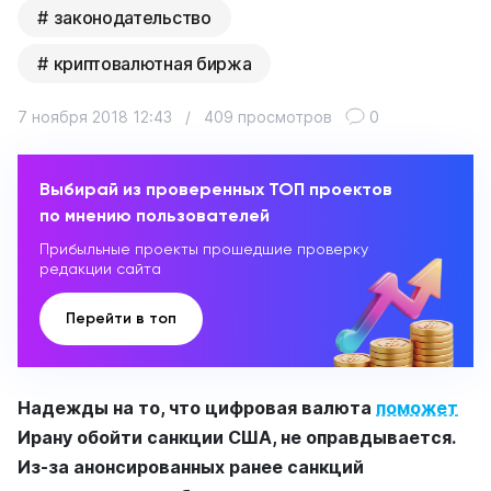
законодательство
криптовалютная биржа
7 ноября 2018 12:43
/
409 просмотров
0
Выбирай из проверенных ТОП проектов
по мнению пользователей
Прибыльные проекты прошедшие проверку
редакции сайта
Перейти в топ
Надежды на то, что цифровая валюта
поможет
Ирану обойти санкции США, не оправдывается.
Из-за анонсированных ранее санкций