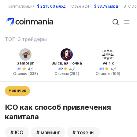
Капитализация:
$
2 215,03 млрд
Объем 24ч:
$
33,79 млрд
BTC Do
ТОП-3 трейдеры
Samorph
Высшая Точка
Velrix
#1
#2
#3
4,9
4,7
4,5
Отзывы (338)
Отзывы (264)
Отзывы (196)
Новичок
ICO как способ привлечения
капитала
ICO
майнинг
токены