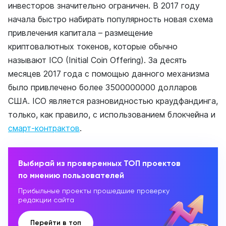
инвесторов значительно ограничен. В 2017 году
начала быстро набирать популярность новая схема
привлечения капитала – размещение
криптовалютных токенов, которые обычно
называют IСО (Initial Coin Offering). За десять
месяцев 2017 года с помощью данного механизма
было привлечено более 3500000000 долларов
США. IСО является разновидностью краудфандинга,
только, как правило, с использованием блокчейна и
смарт-контрактов
.
Выбирай из проверенных ТОП проектов
по мнению пользователей
Прибыльные проекты прошедшие проверку
редакции сайта
Перейти в топ