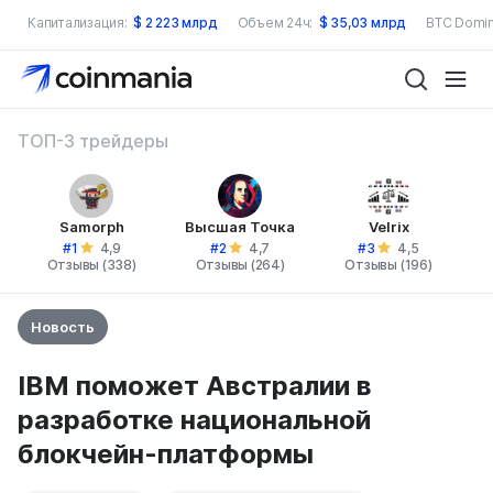
Капитализация:
$
2 223 млрд
Объем 24ч:
$
35,03 млрд
BTC Domin
ТОП-3 трейдеры
Samorph
Высшая Точка
Velrix
#1
#2
#3
4,9
4,7
4,5
Отзывы (338)
Отзывы (264)
Отзывы (196)
Новость
IBM поможет Австралии в
разработке национальной
блокчейн-платформы