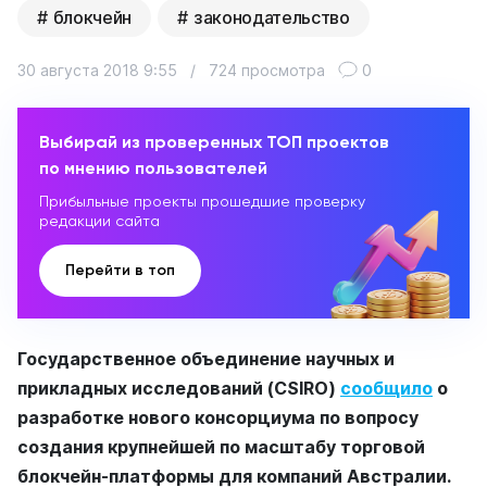
блокчейн
законодательство
30 августа 2018 9:55
/
724 просмотра
0
Выбирай из проверенных ТОП проектов
по мнению пользователей
Прибыльные проекты прошедшие проверку
редакции сайта
Перейти в топ
Государственное объединение научных и
прикладных исследований (CSIRO)
сообщило
о
разработке нового консорциума по вопросу
создания крупнейшей по масштабу торговой
блокчейн-платформы для компаний Австралии.