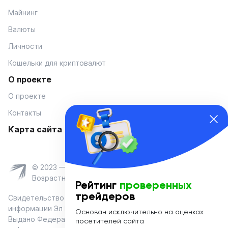
Майнинг
Валюты
Личности
Кошельки для криптовалют
О проекте
О проекте
Контакты
Карта сайта
© 2023 — Coinmania
Возрастное ограничение 16+
Рейтинг
проверенных
трейдеров
Свидетельство о регистрации средства массовой
информации Эл № ФС 77-74908 от «25» января 2019 г.
Основан исключительно на оценках
Выдано Федеральной службой по надзору в сфере связи,
посетителей сайта