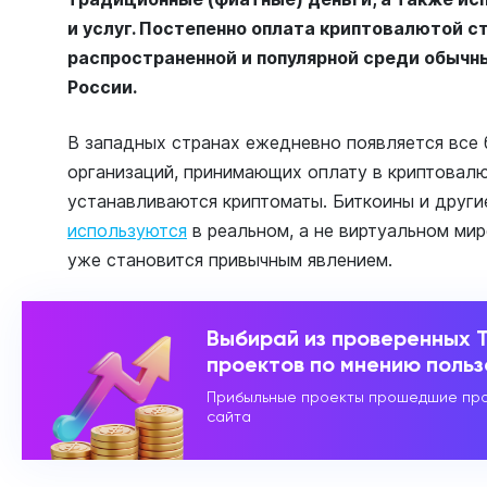
и услуг. Постепенно оплата криптовалютой с
распространенной и популярной среди обычных
России.
В западных странах ежедневно появляется все 
организаций, принимающих оплату в криптовалю
устанавливаются криптоматы. Биткоины и други
используются
в реальном, а не виртуальном мир
уже становится привычным явлением.
Выбирай из проверенных 
проектов по мнению поль
Прибыльные проекты прошедшие про
сайта