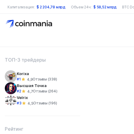
Капитализация:
$
2 204,78 млрд
Объем 24ч:
$
58,52 млрд
BTC D
оиск по сайту
ТОП-3 трейдеры
Korixa
#1
Отзывы (338)
4,9
Высшая Точка
#2
Отзывы (264)
4,7
Velrix
#3
Отзывы (196)
4,5
Рейтинг