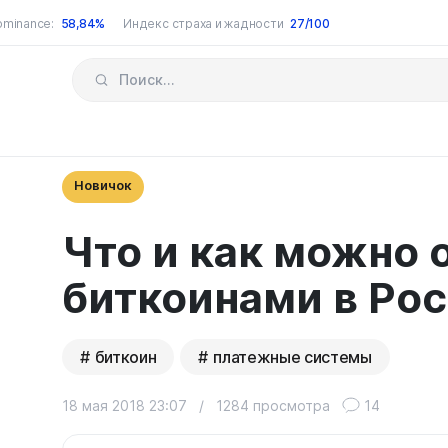
ominance:
58,84%
Индекс страха и жадности
27/100
Новичок
Что и как можно 
биткоинами в Ро
биткоин
платежные системы
18 мая 2018 23:07
/
1284 просмотра
14