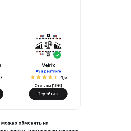
а
Velrix
#3
в рейтинге
,7
4,5
Отзывы (196)
Перейти
 можно обменять на
пользовать для покупки товаров