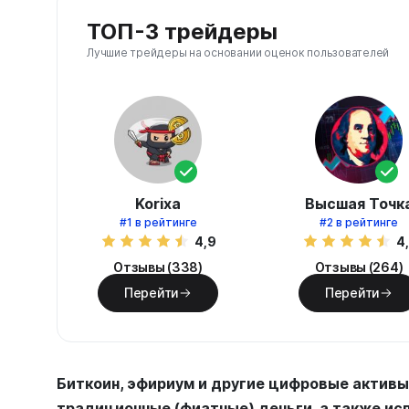
ТОП-3 трейдеры
Лучшие трейдеры на основании оценок пользователей
Korixa
Высшая Точк
#1
в рейтинге
#2
в рейтинге
4,9
4
Отзывы (338)
Отзывы (264)
Перейти
Перейти
Биткоин, эфириум и другие цифровые активы
традиционные (фиатные) деньги, а также ис