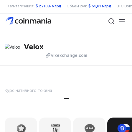
Капитализация:
$
2 210,4 млрд
Объем 24ч:
$
55,81 млрд
BTC Dom
Velox
vlxexchange.com
Курс нативного токена
—