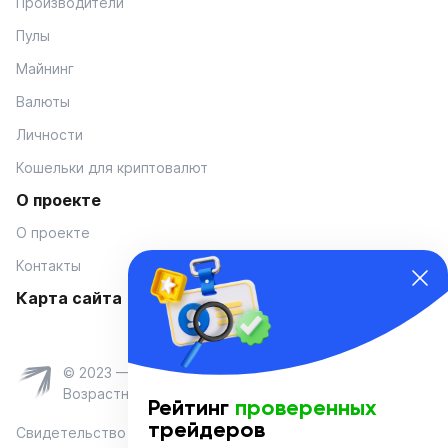
Производители
Пулы
Майнинг
Валюты
Личности
Кошельки для криптовалют
О проекте
О проекте
Контакты
Карта сайта
© 2023 — Coinmania
Возрастное ограничение 16+
Рейтинг
проверенных
трейдеров
Свидетельство о регистрации средства массовой