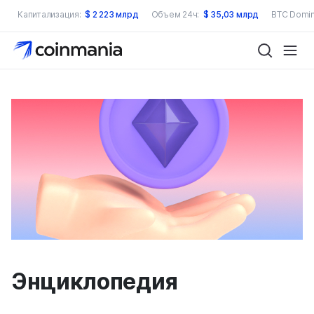
Капитализация:
$
2 223 млрд
Объем 24ч:
$
35,03 млрд
BTC Domin
Энциклопедия