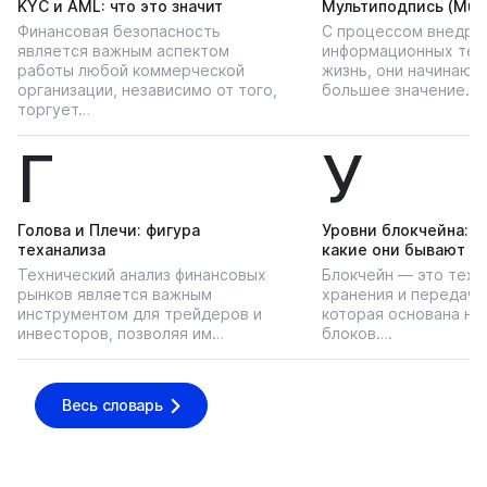
KYС и AML: что это значит
Мультиподпись (Multi
Финансовая безопасность
С процессом внедре
является важным аспектом
информационных тех
работы любой коммерческой
жизнь, они начинают
организации, независимо от того,
большее значение…
торгует…
Г
У
Голова и Плечи: фигура
Уровни блокчейна: чт
теханализа
какие они бывают
Технический анализ финансовых
Блокчейн — это техн
рынков является важным
хранения и передачи
инструментом для трейдеров и
которая основана на
инвесторов, позволяя им…
блоков….
Весь словарь