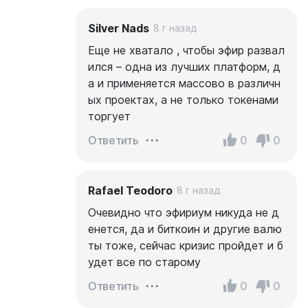
Silver Nads
8 г назад
Еще не хватало , чтобы эфир развал
ился – одна из лучших платформ, д
а и применяется массово в различн
ых проектах, а не только токенами
торгует
0
0
Ответить
Rafael Teodoro
8 г назад
Очевидно что эфириум никуда не д
енется, да и биткоин и другие валю
ты тоже, сейчас кризис пройдет и б
удет все по старому
0
0
Ответить