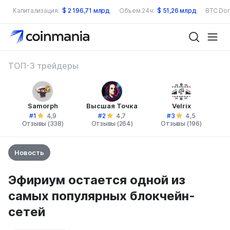
Капитализация:
$
2 196,71 млрд
Объем 24ч:
$
51,26 млрд
BTC Dom
ТОП-3 трейдеры
Samorph
Высшая Точка
Velrix
#1
#2
#3
4,9
4,7
4,5
Отзывы (338)
Отзывы (264)
Отзывы (196)
Новость
Эфириум остается одной из
самых популярных блокчейн-
сетей