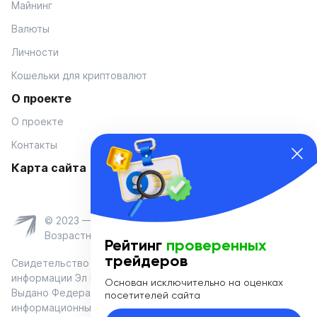
Майнинг
Валюты
Личности
Кошельки для криптовалют
О проекте
О проекте
Контакты
Карта сайта
© 2023 — Coinmania
Возрастное ограничение 16+
Рейтинг
проверенных
трейдеров
Свидетельство о регистрации средства массовой
информации Эл № ФС 77-74908 от «25» января 2019 г.
Основан исключительно на оценках
Выдано Федеральной службой по надзору в сфере связи,
посетителей сайта
информационных технологий и массовых коммуникаций