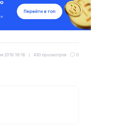
ию
Перейти в топ
 и
я 2018 16:18
/
430 просмотров
0