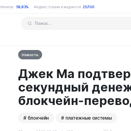
minance:
58,83%
Индекс страха и жадности
25/100
Новость
Джек Ма подтвер
секундный дене
блокчейн-перево
блокчейн
платежные системы