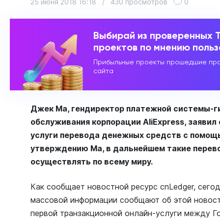
25 июня 2018 16:18
/
430 просмотров
0
Выбирай из проверенных 
проектов по мнению поль
Прибыльные проекты прошедшие про
сайта
Джек Ма, гендиректор платежной системы-гиг
обслуживания корпорации AliExpress, заявил
услуги перевода денежных средств с помощь
утверждению Ма, в дальнейшем такие перев
осуществлять по всему миру.
Как сообщает новостной ресурс cnLedger, сегод
массовой информации сообщают об этой новост
первой транзакционной онлайн-услуги между Г