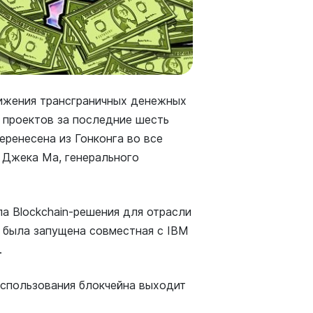
ижения трансграничных денежных
 проектов за последние шесть
еренесена из Гонконга во все
а Джека Ма, генерального
а Blockchain-решения для отрасли
не была запущена совместная с IBM
.
использования блокчейна выходит