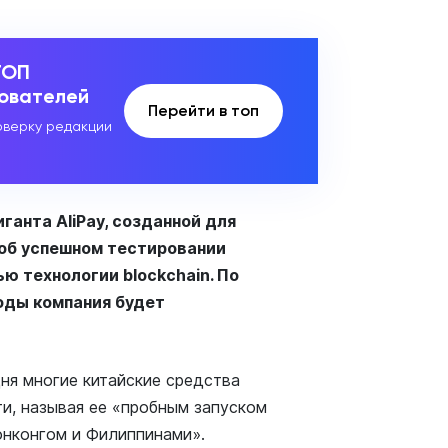
ТОП
зователей
Перейти в топ
верку редакции
анта AliPay, созданной для
 об успешном тестировании
ю технологии blockchain. По
оды компания будет
ня многие китайские средства
и, называя ее «пробным запуском
онконгом и Филиппинами».