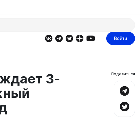
Войти
ждает 3-
Поделиться
жный
д