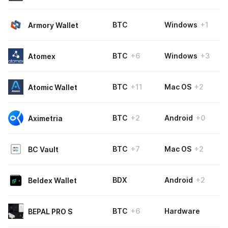
BTC
Windows
+1
Armory Wallet
BTC
+6
Windows
+3
Atomex
BTC
+11
Mac OS
+2
Atomic Wallet
BTC
+2
Android
+0
Aximetria
BTC
+7
Mac OS
+2
BC Vault
BDX
Android
+2
Beldex Wallet
BTC
+6
Hardware
BEPAL PRO S