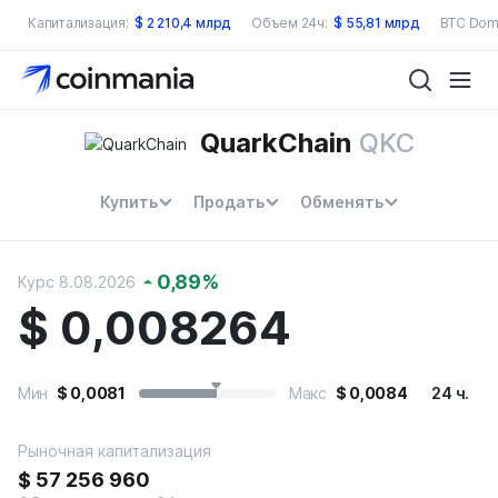
Капитализация:
$
2 210,4 млрд
Объем 24ч:
$
55,81 млрд
BTC Dom
QuarkChain
QKC
Купить
Продать
Обменять
0,89
%
Курс 8.08.2026
$
0,008264
Мин
$
0,0081
Макс
$
0,0084
24 ч.
Рыночная капитализация
$
57 256 960