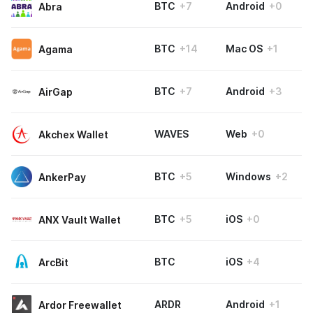
BTC
+7
Android
+0
Abra
BTC
+14
Mac OS
+1
Agama
BTC
+7
Android
+3
AirGap
WAVES
Web
+0
Akchex Wallet
BTC
+5
Windows
+2
AnkerPay
BTC
+5
iOS
+0
ANX Vault Wallet
BTC
iOS
+4
ArcBit
ARDR
Android
+1
Ardor Freewallet