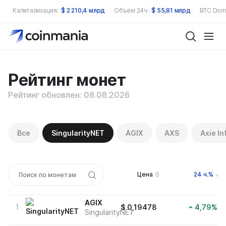
Капитализация:
$
2 210,4 млрд
Объем 24ч:
$
55,81 млрд
BTC Dom
Рейтинг монет
Рейтинг обновлен: 08.08.2026
Все
SingularityNET
AGIX
AXS
Axie In
Цена
24 ч.%
AGIX
1
$
0,19478
4,79
%
SingularityNET