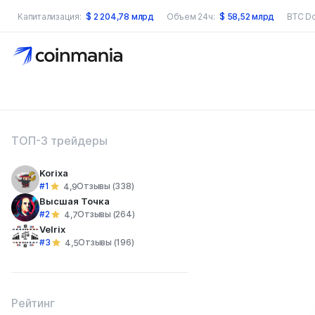
Капитализация:
$
2 204,78 млрд
Объем 24ч:
$
58,52 млрд
BTC D
оиск по сайту
ТОП-3 трейдеры
Korixa
#1
Отзывы (338)
4,9
Высшая Точка
#2
Отзывы (264)
4,7
Velrix
#3
Отзывы (196)
4,5
Рейтинг