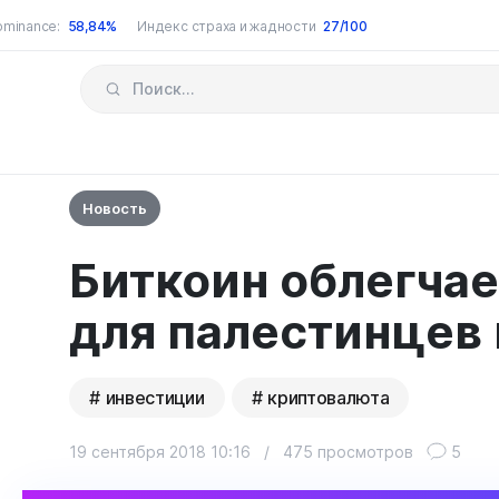
ominance:
58,84%
Индекс страха и жадности
27/100
Новость
Биткоин облегчае
для палестинцев 
инвестиции
криптовалюта
19 сентября 2018 10:16
/
475 просмотров
5