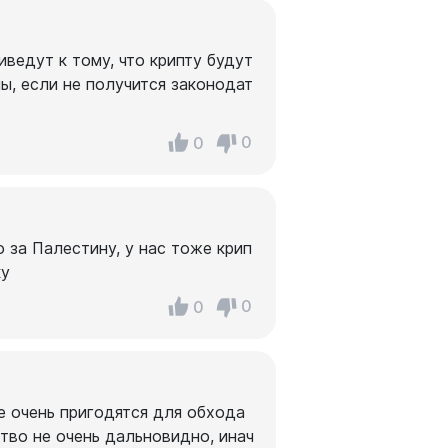
ведут к тому, что крипту будут
ы, если не получится законодат
0
0
 за Палестину, у нас тоже крип
ку
0
0
 очень пригодятся для обхода
тво не очень дальновидно, инач