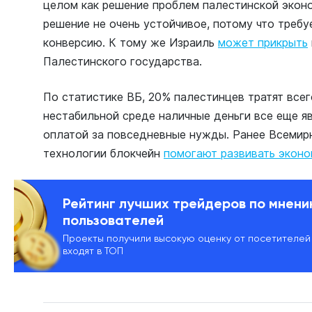
целом как решение проблем палестинской эконо
решение не очень устойчивое, потому что требу
конверсию. К тому же Израиль
может прикрыть
Палестинского государства.
По статистике ВБ, 20% палестинцев тратят все
нестабильной среде наличные деньги все еще я
оплатой за повседневные нужды. Ранее Всемирн
технологии блокчейн
помогают развивать эконо
Рейтинг лучших трейдеров по мнен
пользователей
Проекты получили высокую оценку от посетителей
входят в ТОП