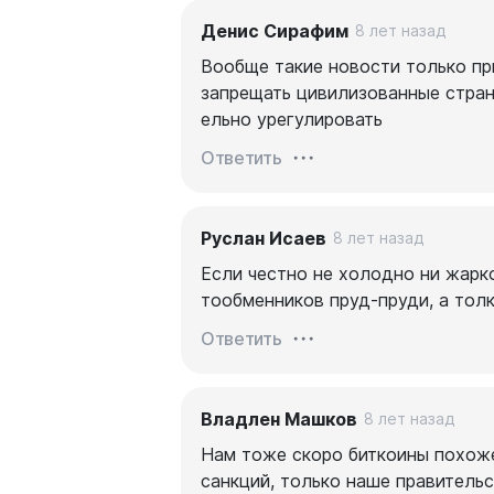
Денис Сирафим
8 лет назад
Вообще такие новости только при
запрещать цивилизованные стран
ельно урегулировать
Ответить
Руслан Исаев
8 лет назад
Если честно не холодно ни жарко
тообменников пруд-пруди, а тол
Ответить
Владлен Машков
8 лет назад
Нам тоже скоро биткоины похоже
санкций, только наше правительс