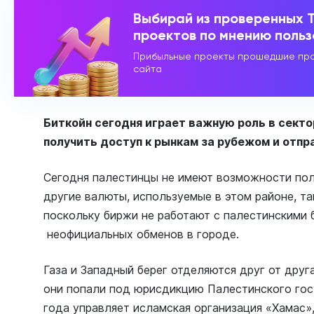
Выбирай из проверенных 
проектов по мнению поль
Прибыльные проекты прошедшие про
сайта
Биткойн сегодня играет важную роль в секто
получить доступ к рынкам за рубежом и отпр
Сегодня палестинцы не имеют возможности пол
другие валюты, используемые в этом районе, та
поскольку биржи не работают с палестинскими б
неофициальных обменов в городе.
Газа и Западный берег отделяются друг от друг
они попали под юрисдикцию Палестинского госу
года управляет исламская организация «Хамас»,