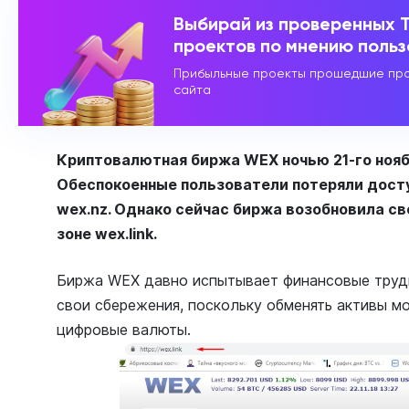
Выбирай из проверенных 
проектов по мнению поль
Прибыльные проекты прошедшие про
сайта
Криптовалютная биржа WEX ночью 21-го нояб
Обеспокоенные пользователи потеряли досту
wex.nz. Однако сейчас биржа возобновила св
зоне wex.link.
Биржа WEX давно испытывает финансовые трудн
свои сбережения, поскольку обменять активы м
цифровые валюты.