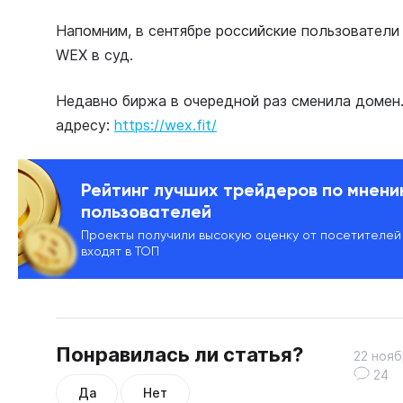
Напомним, в сентябре российские пользовател
WEX в суд.
Недавно биржа в очередной раз сменила домен.
адресу:
https://wex.fit/
Рейтинг лучших трейдеров по мнен
пользователей
Проекты получили высокую оценку от посетителей
входят в ТОП
Понравилась ли статья?
22 нояб
24
Да
Нет