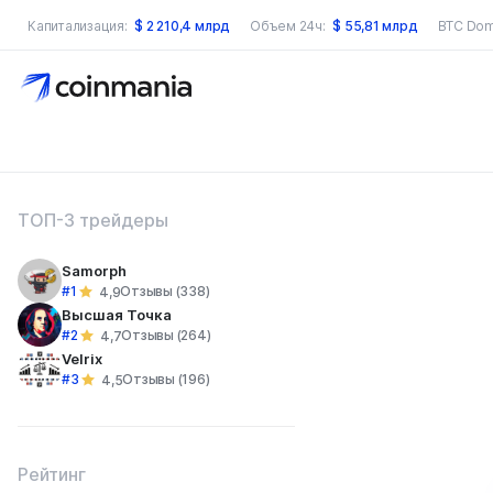
Капитализация:
$
2 210,4 млрд
Объем 24ч:
$
55,81 млрд
BTC Dom
оиск по сайту
ТОП-3 трейдеры
Samorph
#1
Отзывы (338)
4,9
Высшая Точка
#2
Отзывы (264)
4,7
Velrix
#3
Отзывы (196)
4,5
Рейтинг