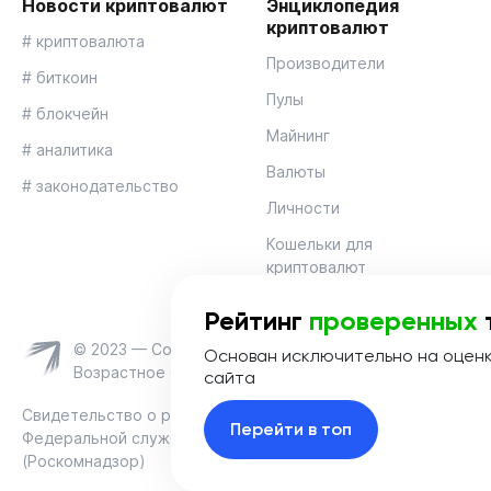
Новости криптовалют
Энциклопедия
криптовалют
# криптовалюта
Производители
# биткоин
Пулы
# блокчейн
Майнинг
# аналитика
Валюты
# законодательство
Личности
Кошельки для
криптовалют
Рейтинг
проверенных
© 2023 — Coinmania
Основан исключительно на оцен
Возрастное ограничение 16+
сайта
Свидетельство о регистрации средства массовой информац
Перейти в топ
Федеральной службой по надзору в сфере связи, информац
(Роскомнадзор)