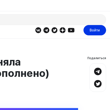
Войти
няла
Поделиться
ополнено)