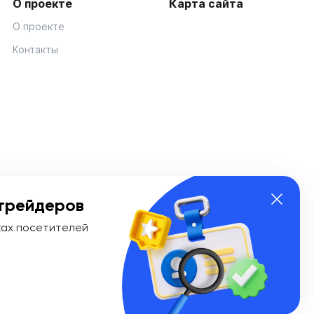
О проекте
Карта сайта
О проекте
Контакты
трейдеров
ках посетителей
ии Эл № ФС 77-74908 от «25» января 2019 г. Выдано
ионных технологий и массовых коммуникаций