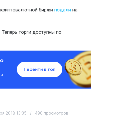
и криптовалютной биржи
подали
на
 Теперь торги доступны по
ию
Перейти в топ
 и
ря 2018 13:35
/
490 просмотров