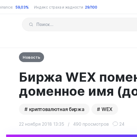
inance:
59,03%
Индекс страха и жадности
29/100
Новость
Биржа WEX поме
доменное имя (д
криптовалютная биржа
WEX
22 ноября 2018 13:35
/
490 просмотров
24