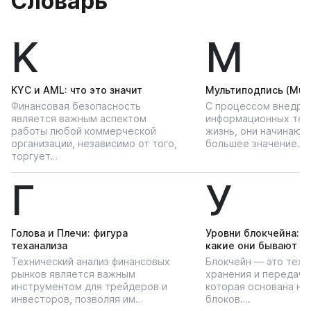
Словарь
K
М
KYС и AML: что это значит
Мультиподпись (Multi
Финансовая безопасность
С процессом внедре
является важным аспектом
информационных тех
работы любой коммерческой
жизнь, они начинают
организации, независимо от того,
большее значение…
торгует…
Г
У
Голова и Плечи: фигура
Уровни блокчейна: чт
теханализа
какие они бывают
Технический анализ финансовых
Блокчейн — это техн
рынков является важным
хранения и передачи
инструментом для трейдеров и
которая основана на
инвесторов, позволяя им…
блоков….