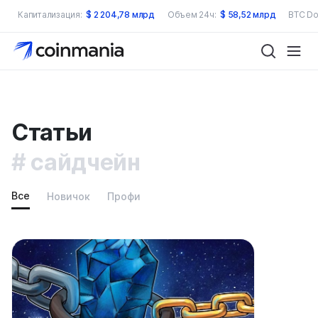
Капитализация:
$
2 204,78 млрд
Объем 24ч:
$
58,52 млрд
BTC Do
Статьи
сайдчейн
Все
Новичок
Профи