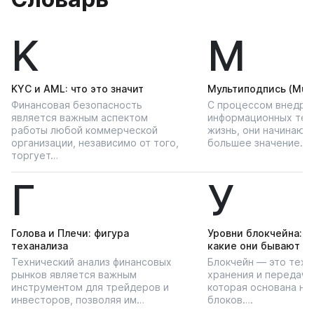
K
М
KYС и AML: что это значит
Мультиподпись (Multi
Финансовая безопасность
С процессом внедре
является важным аспектом
информационных тех
работы любой коммерческой
жизнь, они начинают
организации, независимо от того,
большее значение…
торгует…
Г
У
Голова и Плечи: фигура
Уровни блокчейна: чт
теханализа
какие они бывают
Технический анализ финансовых
Блокчейн — это техн
рынков является важным
хранения и передачи
инструментом для трейдеров и
которая основана на
инвесторов, позволяя им…
блоков….