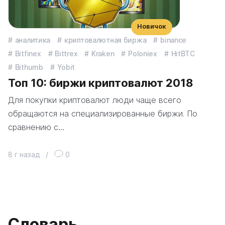
Новичок
аналитика
криптовалютная биржа
binance
Bitfinex
Bittrex
Kraken
Poloniex
HitBTC
Bithumb
Yobit
Топ 10: биржи криптовалют 2018
Для покупки криптовалют люди чаще всего
обращаются на специализированные биржи. По
сравнению с…
8 г назад
/
0
Словарь