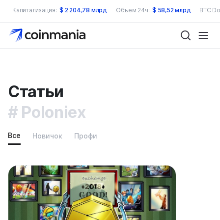
Капитализация:
$
2 204,78 млрд
Объем 24ч:
$
58,52 млрд
BTC Do
Статьи
Poloniex
Все
Новичок
Профи