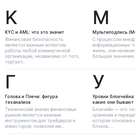
K
М
KYС и AML: что это значит
Мультиподпись (Multi
Финансовая безопасность
С процессом внедре
является важным аспектом
информационных тех
работы любой коммерческой
жизнь, они начинают
организации, независимо от того,
большее значение…
торгует…
Г
У
Голова и Плечи: фигура
Уровни блокчейна: чт
теханализа
какие они бывают
Технический анализ финансовых
Блокчейн — это техн
рынков является важным
хранения и передачи
инструментом для трейдеров и
которая основана на
инвесторов, позволяя им…
блоков….