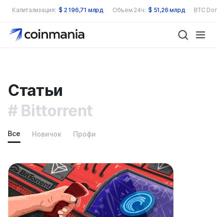
Капитализация:
$
2 196,71 млрд
Объем 24ч:
$
51,26 млрд
BTC Dom
Статьи
Bittorrent
Все
Новичок
Профи