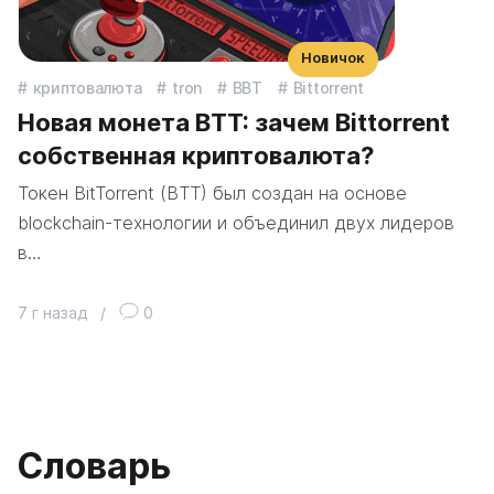
Новичок
криптовалюта
tron
BBT
Bittorrent
Новая монета ВТТ: зачем Bittorrent
собственная криптовалюта?
Токен BitTorrent (BTT) был создан на основе
blockchain-технологии и объединил двух лидеров
в…
7 г назад
/
0
Словарь