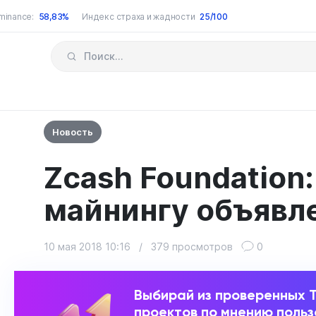
minance:
58,83%
Индекс страха и жадности
25/100
Новость
Zcash Foundation:
майнингу объявл
10 мая 2018 10:16
/
379 просмотров
0
Выбирай из проверенных 
проектов по мнению поль