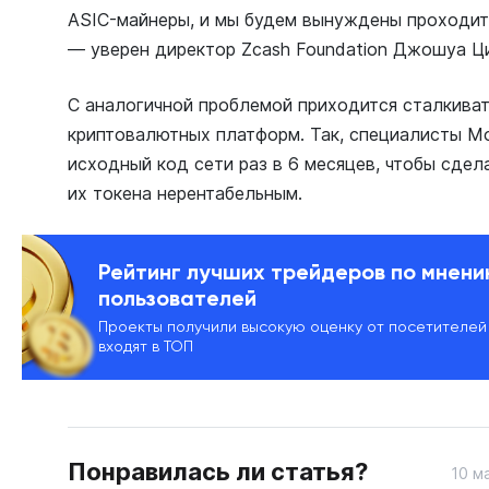
ASIC-майнеры, и мы будем вынуждены проходить
— уверен директор Zcash Foundation Джошуа Ц
С аналогичной проблемой приходится сталкиват
криптовалютных платформ. Так, специалисты М
исходный код сети раз в 6 месяцев, чтобы сдел
их токена нерентабельным.
Рейтинг лучших трейдеров по мнен
пользователей
Проекты получили высокую оценку от посетителей
входят в ТОП
Понравилась ли статья?
10 м