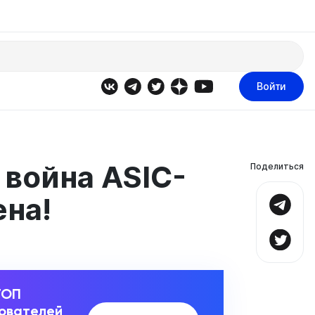
Войти
 война ASIC-
Поделиться
ена!
ТОП
зователей