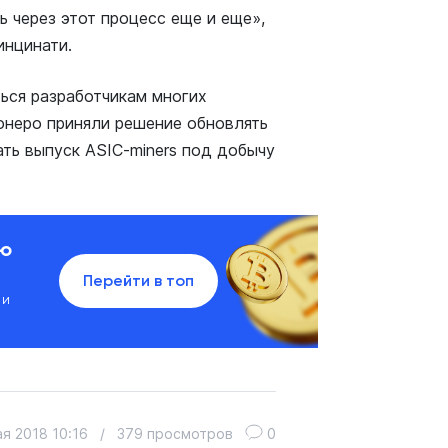
 через этот процесс еще и еще»,
инцинати.
ься разработчикам многих
онеро приняли решение обновлять
ать выпуск ASIC-miners под добычу
ию
Перейти в топ
 и
ая 2018 10:16
/
379 просмотров
0