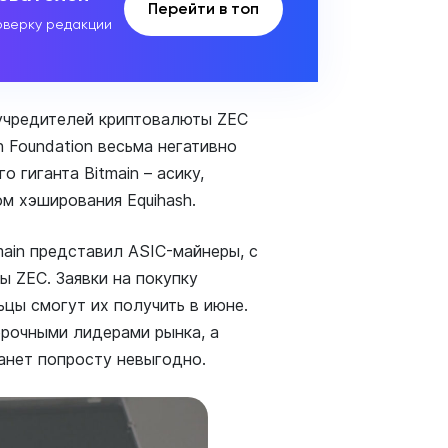
Перейти в топ
верку редакции
учредителей криптовалюты ZEC
 Foundation весьма негативно
 гиганта Bitmain – асику,
м хэширования Equihash.
main представил ASIC-майнеры, с
 ZEC. Заявки на покупку
цы смогут их получить в июне.
ворочными лидерами рынка, а
анет попросту невыгодно.