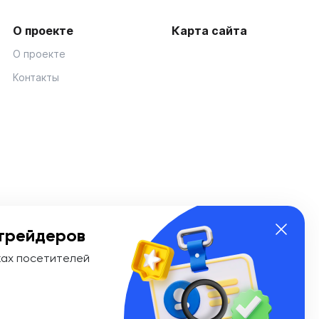
О проекте
Карта сайта
О проекте
Контакты
трейдеров
ках посетителей
ии Эл № ФС 77-74908 от «25» января 2019 г. Выдано
ионных технологий и массовых коммуникаций