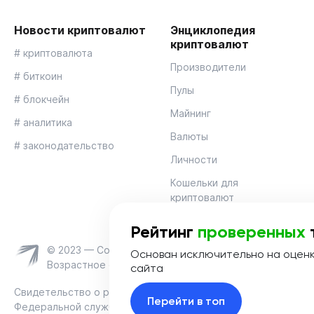
Новости криптовалют
Энциклопедия
криптовалют
# криптовалюта
Производители
# биткоин
Пулы
# блокчейн
Майнинг
# аналитика
Валюты
# законодательство
Личности
Кошельки для
криптовалют
Рейтинг
проверенных
© 2023 — Coinmania
Основан исключительно на оцен
Возрастное ограничение 16+
сайта
Свидетельство о регистрации средства массовой информац
Перейти в топ
Федеральной службой по надзору в сфере связи, информац