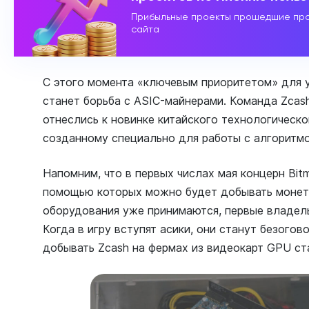
Прибыльные проекты прошедшие про
сайта
С этого момента «ключевым приоритетом» для 
станет борьба с ASIC-майнерами. Команда Zcash
отнеслись к новинке китайского технологического
созданному специально для работы с алгоритмо
Напомним, что в первых числах мая концерн Bit
помощью которых можно будет добывать монеты
оборудования уже принимаются, первые владель
Когда в игру вступят асики, они станут безого
добывать Zcash на фермах из видеокарт GPU ст