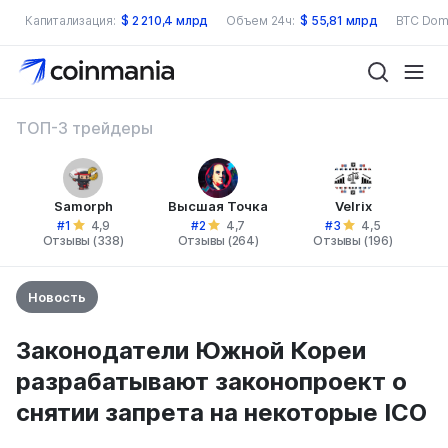
Капитализация:
$
2 210,4 млрд
Объем 24ч:
$
55,81 млрд
BTC Dom
ТОП-3 трейдеры
Samorph
Высшая Точка
Velrix
#1
#2
#3
4,9
4,7
4,5
Отзывы (338)
Отзывы (264)
Отзывы (196)
Новость
Законодатели Южной Кореи
разрабатывают законопроект о
снятии запрета на некоторые ICO