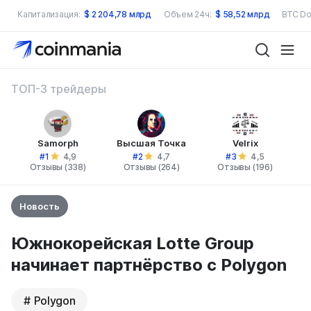
Капитализация:
$
2 204,78 млрд
Объем 24ч:
$
58,52 млрд
BTC Do
ТОП-3 трейдеры
Samorph
Высшая Точка
Velrix
#1
#2
#3
4,9
4,7
4,5
Отзывы (338)
Отзывы (264)
Отзывы (196)
Новость
Южнокорейская Lotte Group
начинает партнёрство с Polygon
Polygon