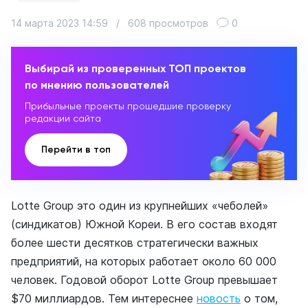
14 марта 2023 14:59
/
608 просмотров
0
Выбирай из проверенных ТОП проектов
по мнению пользователей
Прибыльные проекты прошедшие проверку
редакции сайта
Перейти в топ
Lotte Group это один из крупнейших «чеболей»
(синдикатов) Южной Кореи. В его состав входят
более шести десятков стратегически важных
предприятий, на которых работает около 60 000
человек. Годовой оборот Lotte Group превышает
$70 миллиардов. Тем интереснее
новость
о том,