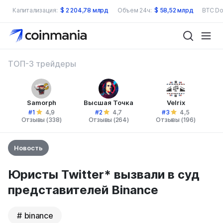
Капитализация:
$
2 204,78 млрд
Объем 24ч:
$
58,52 млрд
BTC Do
ТОП-3 трейдеры
Samorph
Высшая Точка
Velrix
#1
#2
#3
4,9
4,7
4,5
Отзывы (338)
Отзывы (264)
Отзывы (196)
Новость
Юристы Twitter* вызвали в суд
представителей Binance
binance