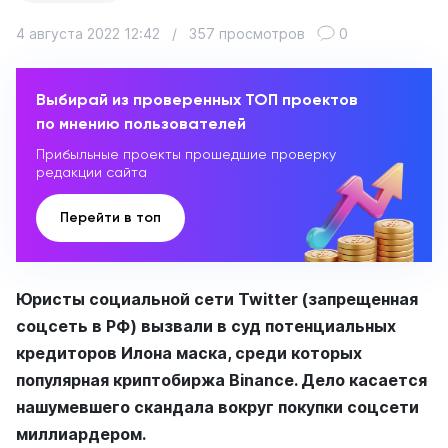
4 августа 2022 12:42
/
357 просмотров
0
Выбирай из проверенных ТОП проектов
по мнению пользователей
Прибыльные проекты прошедшие проверку
редакции сайта
Перейти в топ
Юристы социальной сети Twitter (запрещенная
соцсеть в РФ) вызвали в суд потенциальных
кредиторов Илона маска, среди которых
популярная криптобиржа Binance. Дело касается
нашумевшего скандала вокруг покупки соцсети
миллиардером.