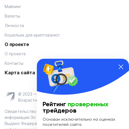
Майнинг
Валюты
Личности
Кошельки для криптовалют
О проекте
О проекте
Контакты
Карта сайта
© 2023 — Coinmania
Возрастное ограничение 16+
Рейтинг
проверенных
трейдеров
Свидетельство о регистрации средства массовой
информации Эл № ФС 77-74908 от «25» января 2019 г.
Основан исключительно на оценках
Выдано Федеральной службой по надзору в сфере связи,
посетителей сайта