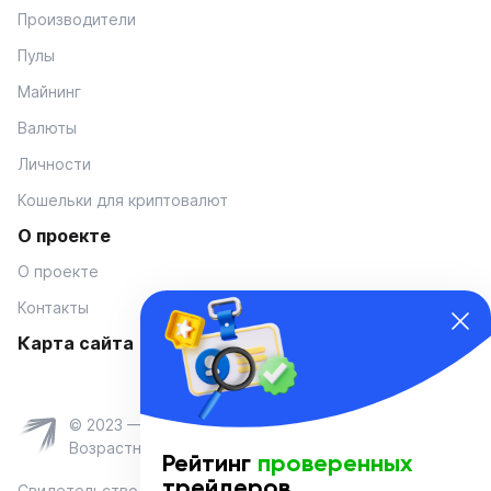
Производители
Пулы
Майнинг
Валюты
Личности
Кошельки для криптовалют
О проекте
О проекте
Контакты
Карта сайта
© 2023 — Coinmania
Возрастное ограничение 16+
Рейтинг
проверенных
трейдеров
Свидетельство о регистрации средства массовой