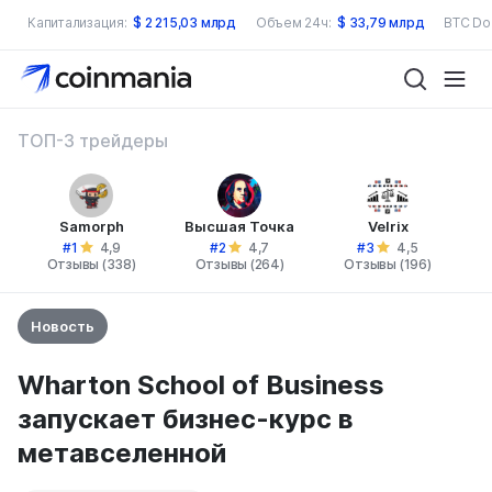
Капитализация:
$
2 215,03 млрд
Объем 24ч:
$
33,79 млрд
BTC Do
ТОП-3 трейдеры
Samorph
Высшая Точка
Velrix
#1
#2
#3
4,9
4,7
4,5
Отзывы (338)
Отзывы (264)
Отзывы (196)
Новость
Wharton School of Business
запускает бизнес-курс в
метавселенной