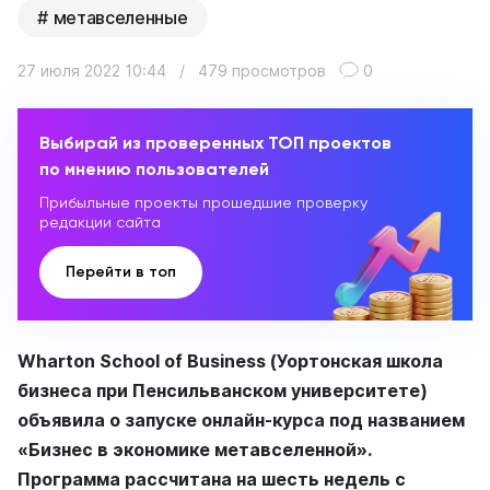
метавселенные
27 июля 2022 10:44
/
479 просмотров
0
Выбирай из проверенных ТОП проектов
по мнению пользователей
Прибыльные проекты прошедшие проверку
редакции сайта
Перейти в топ
Wharton School of Business (Уортонская школа
бизнеса при Пенсильванском университете)
объявила о запуске онлайн-курса под названием
«Бизнес в экономике метавселенной».
Программа рассчитана на шесть недель с