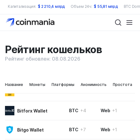
Капитализация:
$
2 210,4 млрд
Объем 24ч:
$
55,81 млрд
BTC Dom
Рейтинг кошельков
Рейтинг обновлен: 08.08.2026
Название
Монеты
Платформы
Анонимность
Простота
ERC20
+7
Hardware
BitFi
BTC
+4
Web
+1
Bitforx Wallet
BTC
+7
Web
+1
Bitgo Wallet