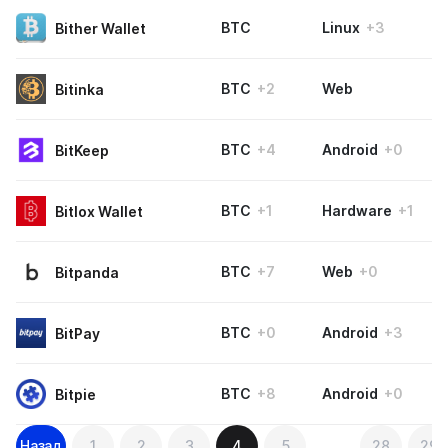
BTC
Linux
+3
Bither Wallet
BTC
+2
Web
Bitinka
BTC
+4
Android
+0
BitKeep
BTC
+1
Hardware
+1
Bitlox Wallet
BTC
+7
Web
+0
Bitpanda
BTC
+0
Android
+3
BitPay
BTC
+8
Android
+0
Bitpie
Навигация
Назад
1
2
3
4
5
…
28
29