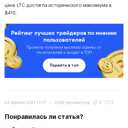
цена LTC достигла исторического максимума в
$410.
Рейтинг лучших трейдеров по мнению
пользователей
Проекты получили высокую оценку от
посетителей и входят в ТОП
Перейти в топ
24 апреля 2023 11:17
/
2290 просмотров
2
2
Понравилась ли статья?