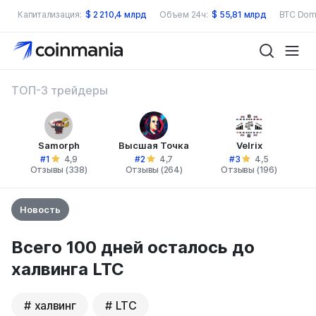
Капитализация:
$
2 210,4 млрд
Объем 24ч:
$
55,81 млрд
BTC Dom
ТОП-3 трейдеры
Samorph
Высшая Точка
Velrix
#1
#2
#3
4,9
4,7
4,5
Отзывы (338)
Отзывы (264)
Отзывы (196)
Новость
Всего 100 дней осталось до
халвинга LTC
халвинг
LTC