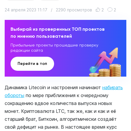
24 апреля 2023 11:17
/
2290 просмотров
2
2
Выбирай из проверенных ТОП проектов
по мнению пользователей
Прибыльные проекты прошедшие проверку
редакции сайта
Перейти в топ
Динамика Litecoin и настроения начинают
набирать
обороты
по мере приближения к очередному
сокращению вдвое количества выпуска новых
монет. Криптовалюта LTC, так же, как и как и её
старший брат, Биткоин, алгоритмически создаёт
свой дефицит на рынке. В настоящее время курс