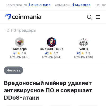
Капитализация:
$
2 196,71 млрд
Объем 24ч:
$
51,26 млрд
BTC Dom
ТОП-3 трейдеры
Samorph
Высшая Точка
Velrix
#1
#2
#3
4,9
4,7
4,5
Отзывы (338)
Отзывы (264)
Отзывы (196)
Новость
Вредоносный майнер удаляет
антивирусное ПО и совершает
DDoS-атаки