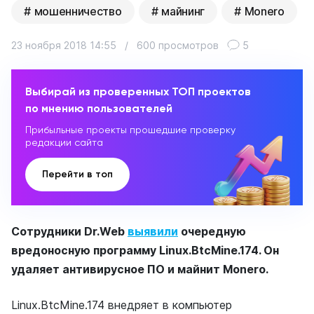
мошенничество
майнинг
Monero
23 ноября 2018 14:55
/
600 просмотров
5
Выбирай из проверенных ТОП проектов
по мнению пользователей
Прибыльные проекты прошедшие проверку
редакции сайта
Перейти в топ
Сотрудники Dr.Web
выявили
очередную
вредоносную программу Linux.BtcMine.174. Он
удаляет антивирусное ПО и майнит Monero.
Linux.BtcMine.174 внедряет в компьютер