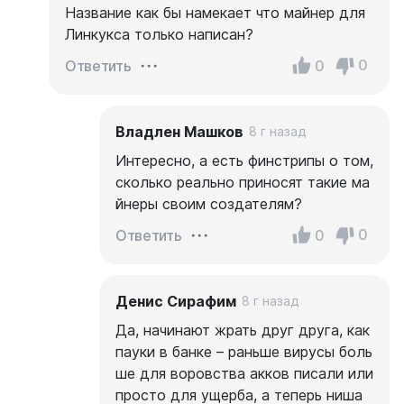
Название как бы намекает что майнер для
Линкукса только написан?
0
0
Ответить
Владлен Машков
8 г назад
Интересно, а есть финстрипы о том,
сколько реально приносят такие ма
йнеры своим создателям?
0
0
Ответить
Денис Сирафим
8 г назад
Да, начинают жрать друг друга, как
пауки в банке – раньше вирусы боль
ше для воровства акков писали или
просто для ущерба, а теперь ниша