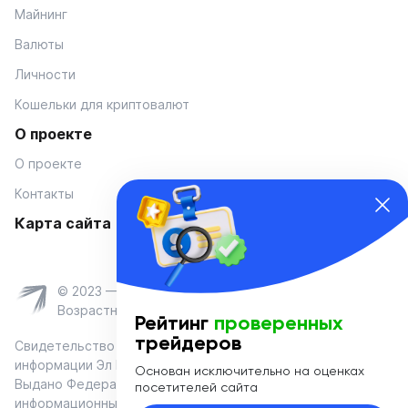
Майнинг
Валюты
Личности
Кошельки для криптовалют
О проекте
О проекте
Контакты
Карта сайта
© 2023 — Coinmania
Возрастное ограничение 16+
Рейтинг
проверенных
трейдеров
Свидетельство о регистрации средства массовой
информации Эл № ФС 77-74908 от «25» января 2019 г.
Основан исключительно на оценках
Выдано Федеральной службой по надзору в сфере связи,
посетителей сайта
информационных технологий и массовых коммуникаций