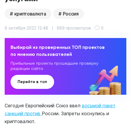
криптовалюта
Россия
6 октября 2022 12:48
/
689 просмотров
0
Выбирай из проверенных ТОП проектов
по мнению пользователей
Прибыльные проекты прошедшие проверку
редакции сайта
Перейти в топ
Сегодня Европейский Союз ввел
восьмой пакет
санкций против
России. Запреты коснулись и
криптовалют.