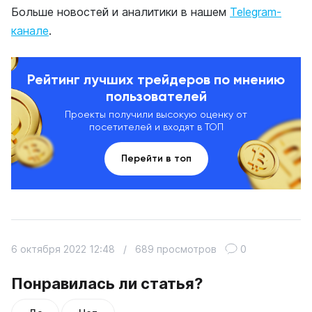
Больше новостей и аналитики в нашем
Telegram-
канале
.
Рейтинг лучших трейдеров по мнению
пользователей
Проекты получили высокую оценку от
посетителей и входят в ТОП
Перейти в топ
6 октября 2022 12:48
/
689 просмотров
0
Понравилась ли статья?