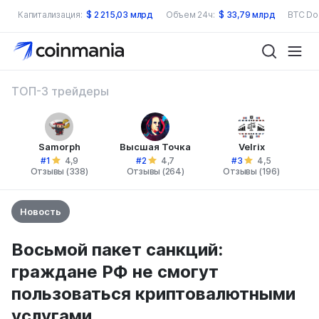
Капитализация:
$
2 215,03 млрд
Объем 24ч:
$
33,79 млрд
BTC Do
ТОП-3 трейдеры
Samorph
Высшая Точка
Velrix
#1
#2
#3
4,9
4,7
4,5
Отзывы (338)
Отзывы (264)
Отзывы (196)
Новость
Восьмой пакет санкций:
граждане РФ не смогут
пользоваться криптовалютными
услугами