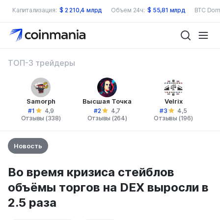
Капитализация:
$
2 210,4 млрд
Объем 24ч:
$
55,81 млрд
BTC Dom
ТОП-3 трейдеры
Samorph
Высшая Точка
Velrix
#1
#2
#3
4,9
4,7
4,5
Отзывы (338)
Отзывы (264)
Отзывы (196)
Новость
Во время кризиса стейблов
объёмы торгов на DEX выросли в
2.5 раза