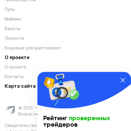
Пулы
Майнинг
Валюты
Личности
Кошельки для криптовалют
О проекте
О проекте
Контакты
Карта сайта
© 2023 — Coinmania
Возрастное ограничение 16+
Рейтинг
проверенных
трейдеров
Свидетельство о регистрации средства массовой