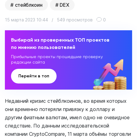
стейблкоин
DEX
15 марта 2023 10:44
/
549 просмотров
0
Выбирай из проверенных ТОП проектов
по мнению пользователей
Прибыльные проекты прошедшие проверку
редакции сайта
Перейти в топ
Недавний кризис стейблкоинов, во время которых
они временно потеряли привязку к доллару и
другим фиатным валютам, имел одно не очевидное
следствие. По данным исследовательской
компании CryptoCompare, 11 марта объёмы торговли