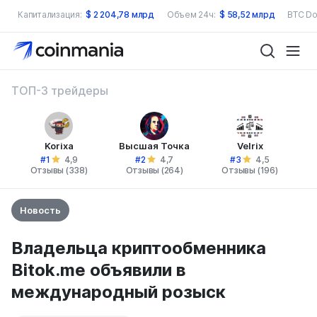
Капитализация:
$
2 204,78 млрд
Объем 24ч:
$
58,52 млрд
BTC Do
ТОП-3 трейдеры
Korixa
Высшая Точка
Velrix
#1
#2
#3
4,9
4,7
4,5
Отзывы (338)
Отзывы (264)
Отзывы (196)
Новость
Владельца криптообменника
Bitok.me объявили в
международный розыск