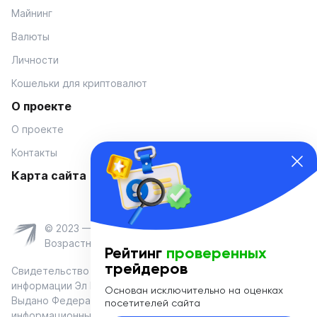
Майнинг
Валюты
Личности
Кошельки для криптовалют
О проекте
О проекте
Контакты
Карта сайта
© 2023 — Coinmania
Возрастное ограничение 16+
Рейтинг
проверенных
трейдеров
Свидетельство о регистрации средства массовой
информации Эл № ФС 77-74908 от «25» января 2019 г.
Основан исключительно на оценках
Выдано Федеральной службой по надзору в сфере связи,
посетителей сайта
информационных технологий и массовых коммуникаций