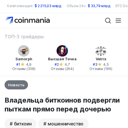
Капитализация:
$
2 215,03 млрд
Объем 24ч:
$
33,79 млрд
BTC Do
ТОП-3 трейдеры
Samorph
Высшая Точка
Velrix
#1
#2
#3
4,9
4,7
4,5
Отзывы (338)
Отзывы (264)
Отзывы (196)
Новость
Владельца биткоинов подвергли
пыткам прямо перед дочерью
биткоин
мошенничество