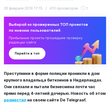
26 февраля 2019 17:15
/
410 просмотров
1
Выбирай из проверенных ТОП проектов
по мнению пользователей
Прибыльные проекты прошедшие проверку
редакции сайта
Перейти в топ
Преступники в форме полиции проникли в дом
крупного владельца биткоинов в Нидерландах.
Они связали и пытали бизнесмена почти час
прямо перед 4-летней дочерью. Новость об этом
разместил
на своем сайте De Telegraaf.