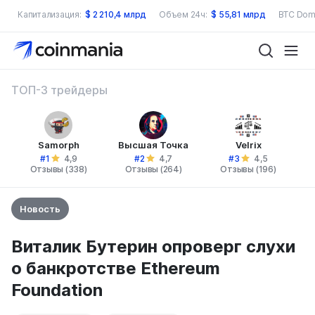
Капитализация:
$
2 210,4 млрд
Объем 24ч:
$
55,81 млрд
BTC Dom
ТОП-3 трейдеры
Samorph
Высшая Точка
Velrix
#1
#2
#3
4,9
4,7
4,5
Отзывы (338)
Отзывы (264)
Отзывы (196)
Новость
Виталик Бутерин опроверг слухи
о банкротстве Ethereum
Foundation