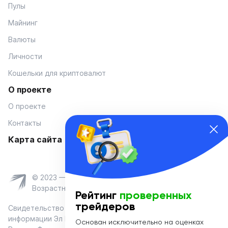
Пулы
Майнинг
Валюты
Личности
Кошельки для криптовалют
О проекте
О проекте
Контакты
Карта сайта
© 2023 — Coinmania
Возрастное ограничение 16+
Рейтинг
проверенных
трейдеров
Свидетельство о регистрации средства массовой
информации Эл № ФС 77-74908 от «25» января 2019 г.
Основан исключительно на оценках