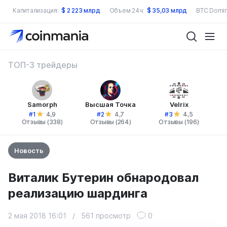
Капитализация:
$
2 223 млрд
Объем 24ч:
$
35,03 млрд
BTC Domin
ТОП-3 трейдеры
Samorph
Высшая Точка
Velrix
#1
#2
#3
4,9
4,7
4,5
Отзывы (338)
Отзывы (264)
Отзывы (196)
Новость
Виталик Бутерин обнародовал
реализацию шардинга
2 мая 2018 16:01
/
561 просмотр
0