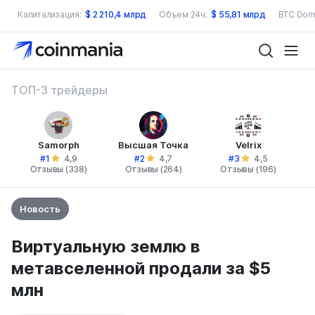
Капитализация:
$
2 210,4 млрд
Объем 24ч:
$
55,81 млрд
BTC Dom
ТОП-3 трейдеры
Samorph
Высшая Точка
Velrix
#1
#2
#3
4,9
4,7
4,5
Отзывы (338)
Отзывы (264)
Отзывы (196)
Новость
Виртуальную землю в
метавселенной продали за $5
млн