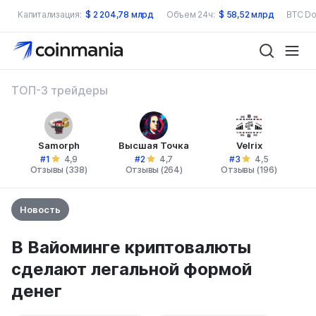
Капитализация:
$
2 204,78 млрд
Объем 24ч:
$
58,52 млрд
BTC Do
ТОП-3 трейдеры
Samorph
Высшая Точка
Velrix
#1
#2
#3
4,9
4,7
4,5
Отзывы (338)
Отзывы (264)
Отзывы (196)
Новость
В Вайоминге криптовалюты
сделают легальной формой
денег