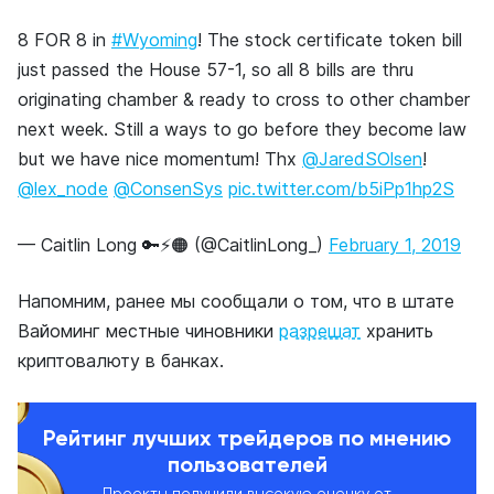
8 FOR 8 in
#Wyoming
! The stock certificate token bill
just passed the House 57-1, so all 8 bills are thru
originating chamber & ready to cross to other chamber
next week. Still a ways to go before they become law
but we have nice momentum! Thx
@JaredSOlsen
!
@lex_node
@ConsenSys
pic.twitter.com/b5iPp1hp2S
— Caitlin Long 🔑⚡️🟠 (@CaitlinLong_)
February 1, 2019
Напомним, ранее мы сообщали о том, что в штате
Вайоминг местные чиновники
разрешат
хранить
криптовалюту в банках.
Рейтинг лучших трейдеров по мнению
пользователей
Проекты получили высокую оценку от