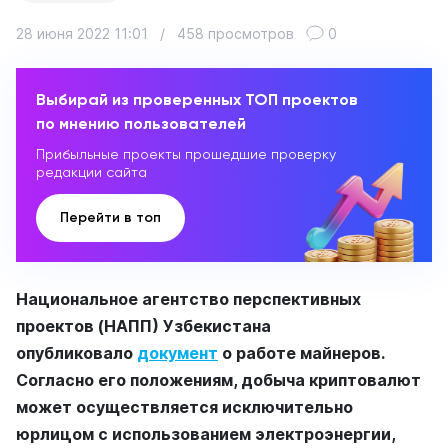
28 июня 2022 11:01
/
458 просмотров
0
Выбирай из проверенных ТОП проектов
по мнению пользователей
Прибыльные проекты прошедшие проверку
редакции сайта
Перейти в топ
Национальное агентство перспективных
проектов (НАПП) Узбекистана
опубликовало
документ
о работе майнеров.
Согласно его положениям, добыча криптовалют
может осуществляется исключительно
юрлицом с использованием электроэнергии,