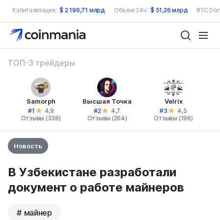
Капитализация:
$
2 196,71 млрд
Объем 24ч:
$
51,26 млрд
BTC Dom
ТОП-3 трейдеры
Samorph
Высшая Точка
Velrix
#1
#2
#3
4,9
4,7
4,5
Отзывы (338)
Отзывы (264)
Отзывы (196)
Новость
В Узбекистане разработали
документ о работе майнеров
майнер