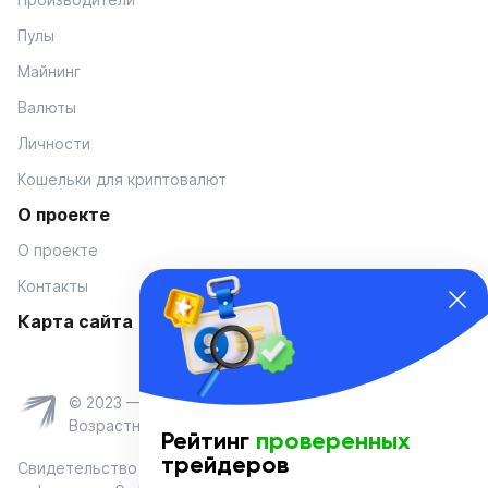
Пулы
Майнинг
Валюты
Личности
Кошельки для криптовалют
О проекте
О проекте
Контакты
Карта сайта
© 2023 — Coinmania
Возрастное ограничение 16+
Рейтинг
проверенных
трейдеров
Свидетельство о регистрации средства массовой