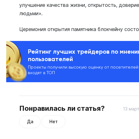
улучшение качества жизни, открытость, довери
людьми».
Церемония открытия памятника блокчейну состоя
Рейтинг лучших трейдеров по мнен
пользователей
Проекты получили высокую оценку от посетителей
входят в ТОП
Понравилась ли статья?
13 март
Да
Нет