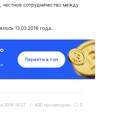
е, честное сотрудничество между
лось 13.03.2018 года.
ию
Перейти в топ
 и
а 2018 16:27
/
400 просмотров
0