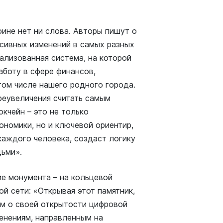
оине нет ни слова. Авторы пишут о
ссивных изменений в самых разных
ализованная система, на которой
аботу в сфере финансов,
в том числе нашего родного города.
реувеличения считать самым
кчейн – это не только
ономики, но и ключевой ориентир,
каждого человека, создаст логику
ьми».
е монумента – на кольцевой
ой сети: «Открывая этот памятник,
им о своей открытости цифровой
енениям, направленным на