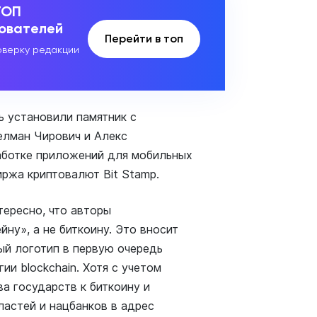
ТОП
зователей
Перейти в топ
верку редакции
ь установили памятник с
елман Чирович и Алекс
работке приложений для мобильных
иржа криптовалют Bit Stamp.
тересно, что авторы
йну», а не биткоину. Это вносит
ый логотип в первую очередь
ии blockchain. Хотя с учетом
 государств к биткоину и
астей и нацбанков в адрес