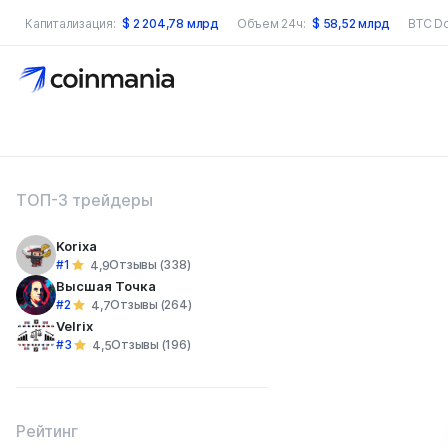
Капитализация:
$
2 204,78 млрд
Объем 24ч:
$
58,52 млрд
BTC D
оиск по сайту
ТОП-3 трейдеры
Korixa
#1
Отзывы (338)
4,9
Высшая Точка
#2
Отзывы (264)
4,7
Velrix
#3
Отзывы (196)
4,5
Рейтинг