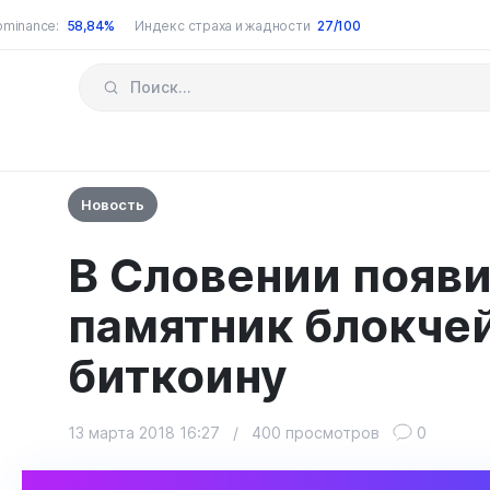
ominance:
58,84%
Индекс страха и жадности
27/100
Новость
В Словении появ
памятник блокчей
биткоину
13 марта 2018 16:27
/
400 просмотров
0