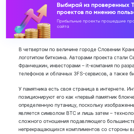
Выбирай из проверенных 
проектов по мнению поль
Прибыльные проекты прошедшие про
сайта
В четвертом по величине городе Словении Кран
логотипом биткоина. Авторами проекта стали С
Франчешкин, инвесторами – it-компания по раз
телефонов и облачных 3FS-сервисов, а также б
У памятника есть своя страница в интернете. Ин
позиционируют его как «первый памятник блокче
определенную путаницу, поскольку изображенн
является символом ВТС и лишь затем – технолог
сложного отношения подавляющего большинства
непрекращающихся комплиментов со стороны вл